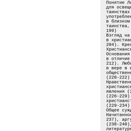
Понятие Л
для освещ
таинствах
употребле
в близком
таинства,
199)

Взгляд на
в христиа
204). Кре
Христианс
Основания
в отличие
212). Люб
в вере в 
обществен
(220-222)

Нравствен
христианс
явления (
(226-229)
христианс
(229-234)

Общее суж
Начитанно
237), арг
(238-240)
литератур