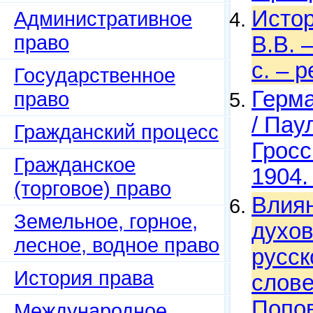
Истор
Административное
право
В.В. 
c. – 
Государственное
Герма
право
/ Пау
Гражданский процесс
Гросс
Гражданское
1904.
(торговое) право
Влиян
Земельное, горное,
духов
лесное, водное право
русск
История права
слове
Попов
Международное