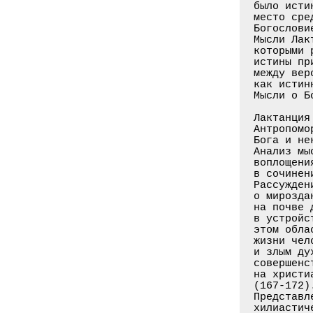
было исти
место сре
Богослови
Мысли Лак
которыми 
истины пр
между вер
как истин
Мысли о Б
Лактанция
Антропомо
Бога и не
Анализ мы
воплощени
в сочинен
Рассужден
о мирозда
на почве 
в устройс
этом обла
жизни чел
и злым ду
совершенс
на христи
(167-172)
Представл
хилиастич