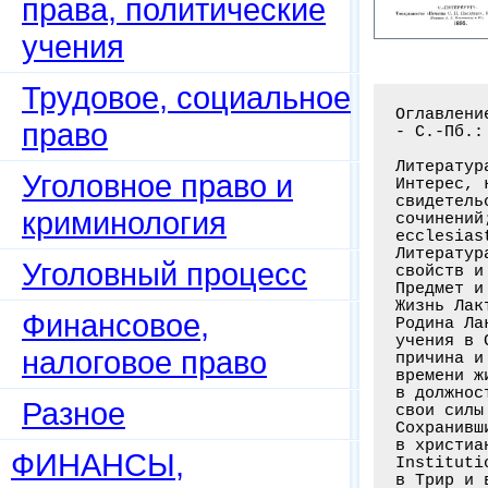
права, политические
учения
Трудовое, социальное
Оглавлени
право
- С.-Пб.:
Литератур
Уголовное право и
Интерес, 
свидетель
криминология
сочинений
ecclesias
Литератур
Уголовный процесс
свойств и
Предмет и
Жизнь Лакт
Финансовое,
Родина Ла
учения в 
налоговое право
причина и
времени ж
в должнос
Разное
свои силы
Сохранивш
в христиа
ФИНАНСЫ,
Instituti
в Трир и 