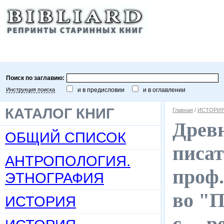
Поиск по заглавию:
Инструкция поиска
и в предисловии
и в оглавлении
КАТАЛОГ КНИГ
Главная
/
ИСТОРИЯ
Древ
ОБЩИЙ СПИСОК
писат
АНТРОПОЛОГИЯ.
проф.
ЭТНОГРАФИЯ
во "П
ИСТОРИЯ
с. – 