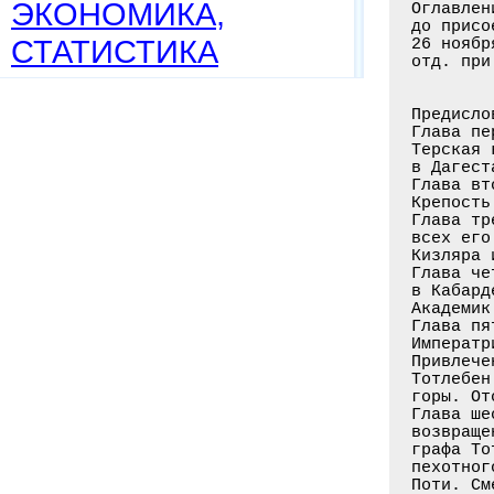
ЭКОНОМИКА,
Оглавлен
до присо
СТАТИСТИКА
26 ноябр
отд. при
Предислов
Глава пе
Терская 
в Дагест
Глава вт
Крепость
Глава тр
всех его
Кизляра 
Глава че
в Кабард
Академик
Глава пя
Императр
Привлече
Тотлебен
горы. От
Глава ше
возвраще
графа То
пехотног
Поти. См