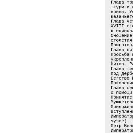
Глава тр
штурм и 
войны. У
казачьег
Глава че
XVIII ст
к единов
Сношение
столетия
Приготов
Глава пя
Просьба 
укреплен
битва. Р
Глава ше
под Дерб
Бегство 
Покорени
Глава се
о помощи
Принятие
Мушкетер
Приложени
Вступлен
Императо
музее) .
Петр Вел
Императр