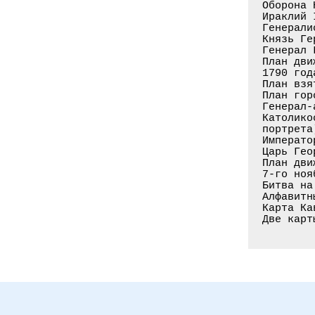
Оборона 
Ираклий 
Генерали
Князь Ге
Генерал 
План дви
1790 год
План взя
План гор
Генерал-
Католико
портрета
Императо
Царь Гео
План дви
7-го ноя
Битва на
Алфавитн
Карта Ка
Две карт