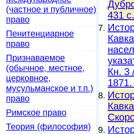
Дубро
(частное и публичное)
431 c
право
Истор
Пенитенциарное
Кавка
право
насел
Признаваемое
указа
(обычное, местное,
Кн. 3
церковное,
1871.
мусульманское и т.п.)
Истор
право
Кавка
Римское право
Скоро
Теория (философия)
Истор