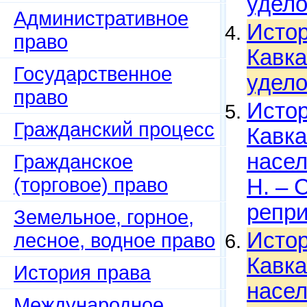
удело
Административное
Истор
право
Кавка
Государственное
удело
право
Истор
Гражданский процесс
Кавка
насел
Гражданское
(торговое) право
Н. – 
репри
Земельное, горное,
Истор
лесное, водное право
Кавка
История права
насел
Международное