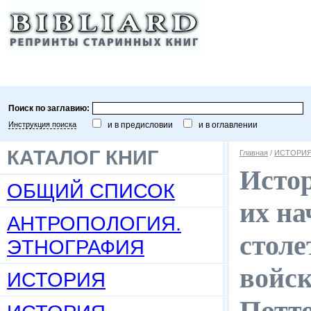
Поиск по заглавию:
Инструкция поиска
и в предисловии
и в оглавлении
КАТАЛОГ КНИГ
Главная
/
ИСТОРИ
Истор
ОБЩИЙ СПИСОК
их на
АНТРОПОЛОГИЯ.
столе
ЭТНОГРАФИЯ
войск
ИСТОРИЯ
Потто