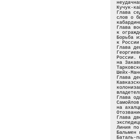
неудачна
Кучук-ка
Глава се
слов о б
кабардин
Глава во
к огражд
Борьба и
к России
Глава де
Георгиев
России. 
на 3акав
Тарковск
Шейх-Ман
Глава де
Кавказск
колониза
владетел
Глава од
Самойлов
на ахалц
Отозвани
Глава дв
экспедиц
Линия по
Бальмен 
Баталь-п