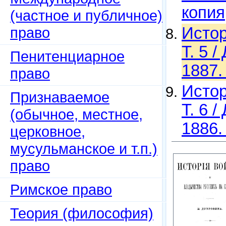
копия
(частное и публичное)
право
Истор
Т. 5 
Пенитенциарное
1887.
право
Истор
Признаваемое
Т. 6 
(обычное, местное,
1886.
церковное,
мусульманское и т.п.)
право
Римское право
Теория (философия)