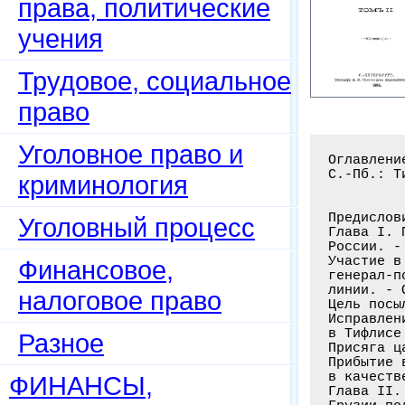
права, политические
учения
Трудовое, социальное
право
Уголовное право и
Оглавлени
С.-Пб.: Т
криминология
Предислов
Уголовный процесс
Глава I. 
России. -
Участие в
Финансовое,
генерал-п
линии. - 
налоговое право
Цель посы
Исправлен
в Тифлисе
Разное
Присяга ц
Прибытие 
в качеств
ФИНАНСЫ,
Глава II.