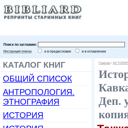
Поиск по заглавию:
Инструкция поиска
и в предисловии
и в оглавлении
КАТАЛОГ КНИГ
Главная
/
ИСТОРИ
Истор
ОБЩИЙ СПИСОК
Кавка
АНТРОПОЛОГИЯ.
Деп. 
ЭТНОГРАФИЯ
копи
ИСТОРИЯ