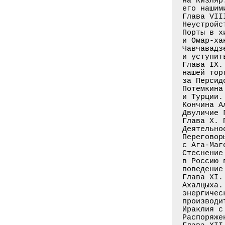
на Кизляр
его нашим
Глава VII
Неустройс
Порты в х
и Омар-ха
Чавчавадз
и уступит
Глава IX.
нашей тор
за Персид
Потемкина
и Турции.
Кончина А
Двуличие 
Глава X. 
Деятельно
Переговор
с Ага-Маг
Стеснение
в Россию 
поведение
Глава XI.
Ахалцыха.
энергичес
производи
Ираклия с
Распоряже