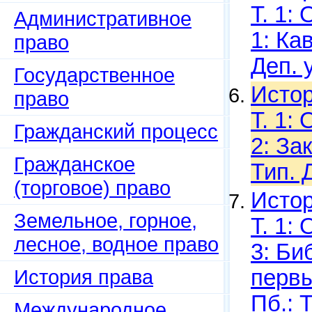
Т. 1:
Административное
1: Кав
право
Деп. 
Государственное
Истор
право
Т. 1:
Гражданский процесс
2: Зак
Гражданское
Тип. 
(торговое) право
Истор
Земельное, горное,
Т. 1:
лесное, водное право
3: Би
История права
первы
Пб.: 
Международное