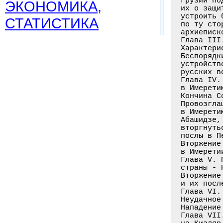
Грузии по
ЭКОНОМИКА,
их о защи
устроить 
СТАТИСТИКА
по ту сто
архиеписк
Глава III
Характери
Беспорядк
устройств
русских в
Глава IV.
в Имерети
Кончина С
Провозгла
в Имерети
Абашидзе,
вторгнуть
послы в П
Вторжение
в Имерети
Глава V. 
страны - 
Вторжение
и их посл
Глава VI.
Неудачное
Нападение
Глава VII