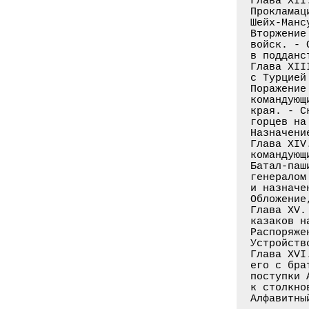
Глава XII
Прокламац
Шейх-Манс
Вторжение
войск. - 
в подданс
Глава XII
с Турцией
Поражение
командующ
края. - С
горцев на
Назначени
Глава XIV
командующ
Батал-паш
генералом
и назначе
Обложение
Глава XV.
казаков н
Распоряже
Устройств
Глава XVI
его с бра
поступки 
к столкно
Алфавитны