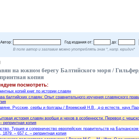
Автор:
Год издания от:
до:
В поле автор и заглавие можно употреблять знак *, напр. юридич*
Я
вян на южном берегу Балтийского моря / Гильферди
репринтная копия
ендуем посмотреть:
интных копий книг по истории славян
ва балтийских славян: Опыт сравнительного изучения славянского права. Ч
пия
яне. Русские, сербы и болгары / Вяземский Н.В., д-р естеств. наук Париж
товая история славян вообще и чехов в особенности. Перевод с чешского 
 – репринтная копия
тво, Турция и соперничество европейских правительств на Балканском п
, 1879. – 657 c. – репринтная копия