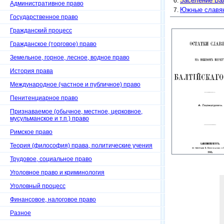
Заселение Бал
Административное право
Южные славяне
Государственное право
Гражданский процесс
Гражданское (торговое) право
Земельное, горное, лесное, водное право
История права
Международное (частное и публичное) право
Пенитенциарное право
Признаваемое (обычное, местное, церковное,
мусульманское и т.п.) право
Римское право
Теория (философия) права, политические учения
Трудовое, социальное право
Уголовное право и криминология
Уголовный процесс
Финансовое, налоговое право
Разное