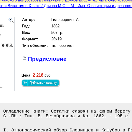
канского полуострова славянами / Дринов М.С. – М.: Имп. О-во истории и
 и Византия в X веке / Дринов М.С. – М.: Имп. О-во истории и древностей
Автор:
Гильфердинг А.
Год:
1862
Вес:
507 гр.
Формат:
26x19
Тип обложки:
тв. переплет
Предисловие
2 218
Цена:
руб.
Оглавление книги: Остатки славян на южном берегу 
С.-Пб.: Тип. В. Безобразова и Ко, 1862. - 195 c.

I. Этнографический обзор Словинцев и Кашубов в По