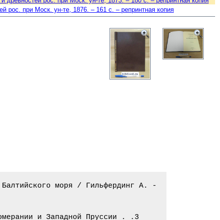
 древностей рос. при Моск. ун-те, 1873. – 180 c. – репринтная копия
 рос. при Моск. ун-те, 1876. – 161 c. – репринтная копия
Балтийского моря / Гильфердинг А. -

мерании и Западной Пруссии . .3
