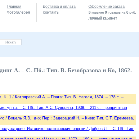
Главная
Доставка и оплата
Оформление заказа
Фотогалерея
Контакты
0
0
В корзине
товаров на
руб.
Личный кабинет
нг А. – С.-Пб.: Тип. В. Безобразова и Ко, 1862.
. 1 / Котляревский А. – Прага: Тип. В. Нагеля, 1874. – 178 с. –
. ун-та. – С.-Пб.: Тип. А.С. Суворина, 1909. – 211 c. – репринтная
/ Воцель Я.Э., д-р; Пер.: Задерацкий Н. – Киев: Тип. С.Т. Еремеева,
олуострове. Историко-политические очерки / Добров Л. – С.-Пб.: Тип.