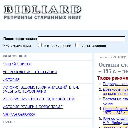
Поиск по заглавию:
Инструкция поиска
и в предисловии
и в оглавлении
КАТАЛОГ КНИГ
Главная
/
ИСТОРИ
Остатки сла
ОБЩИЙ СПИСОК
– 195 c. – 
АНТРОПОЛОГИЯ. ЭТНОГРАФИЯ
Также реком
ИСТОРИЯ
Подборка репр
ИСТОРИЯ ВЕДОМСТВ, ОРГАНИЗАЦИЙ, В Т. Ч.
Древности пра
УЧЕБНЫХ. ПЕРСОНАЛИИ
репринтная ко
Восточные слав
ИСТОРИЯ НАУК, ИСКУССТВ, ПРОФЕССИЙ
копия
ИСТОРИЯ РЕЛИГИИ. БОГОСЛОВИЕ
Древнейшая бы
1875. – 343 c.
МЯГКАЯ ОБЛОЖКА
Южное славянс
ПРАВО
Н.А. Лебедева