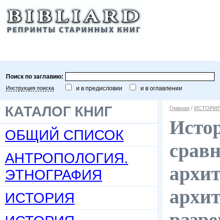
Поиск по заглавию:
Инструкция поиска
и в предисловии
и в оглавлении
КАТАЛОГ КНИГ
Главная
/
ИСТОРИЯ
Истор
ОБЩИЙ СПИСОК
сравн
АНТРОПОЛОГИЯ.
архит
ЭТНОГРАФИЯ
архит
ИСТОРИЯ
разре