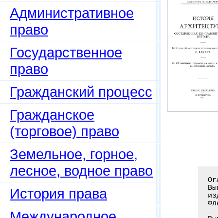
Административное
право
Государственное
право
Гражданский процесс
Гражданское
(торговое) право
Земельное, горное,
лесное, водное право
Оглавление книги: История архитектуры, составленная по сравнительному методу:
Вып. 1. Древняя архитектура; Вып. 2. Средневековая архитектура. С 5 английского
издания перевод, с разрешения авторов. Вып. 1-2 / Флетчер Б., проф.,
Флетчер Б.Ф.; Пер.: Бекер Р. – С.-Пб.: Изд. Р. Бекер, 1911. – 717 c.

Выпуск
История права
Международное