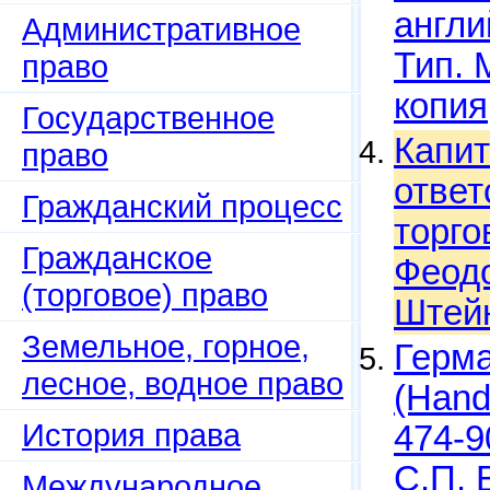
англи
Административное
Тип. 
право
копия
Государственное
Капит
право
ответ
Гражданский процесс
торго
Гражданское
Феодо
(торговое) право
Штейн
Земельное, горное,
Герма
лесное, водное право
(Hand
История права
474-9
С.П. 
Международное