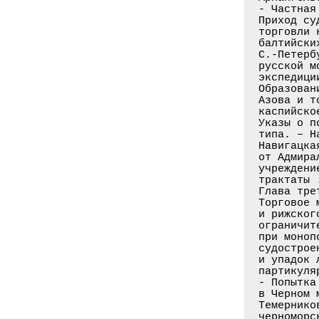
- Частная
Приход су
торговли 
балтийски
С.-Петерб
русской м
экспедици
Образован
Азова и т
каспийско
Указы о п
типа. – Н
Навигацка
от Адмира
учреждени
трактаты 
Глава трет
Торговое 
и рижског
ограничит
при моноп
судострое
и упадок 
партикуля
- Попытка
в Черном 
Темернико
черноморс