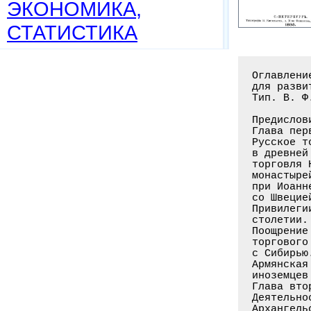
ЭКОНОМИКА,
СТАТИСТИКА
Оглавлени
для разви
Тип. В. Ф
Предислов
Глава перв
Русское т
в древней
торговля 
монастыре
при Иоанн
со Швецие
Привилеги
столетии.
Поощрение
торгового
с Сибирью
Армянская
иноземцев
Глава втор
Деятельно
Архангель