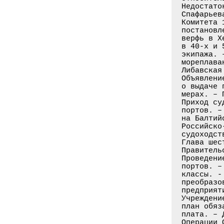
Недостато
Спафарьев
Комитета 
постановл
верфь в Х
в 40-х и 
экипажа. 
мореплава
Либавская
Объявлени
о выдаче 
мерах. – 
Приход су
портов. –
на Балтий
Российско
судоходст
Глава шест
Правитель
Проведени
портов. –
классы. -
преобразо
предприят
Учреждени
план обяз
плата. – 
Операции 