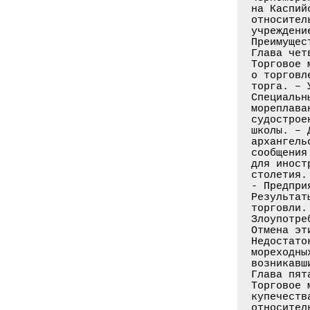
на Каспий
относител
учреждени
Преимущес
Глава четв
Торговое 
о торговл
торга. – 
Специальн
мореплава
судострое
школы. – 
архангель
сообщения
для иност
столетия.
- Предпри
Результат
торговли.
Злоупотре
Отмена эт
Недостато
мореходны
возникавш
Глава пята
Торговое 
купечеств
относител