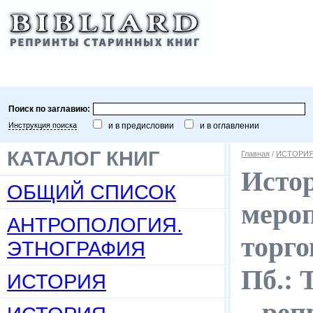
Поиск по заглавию:
Инструкция поиска
и в предисловии
и в оглавлении
КАТАЛОГ КНИГ
Главная
/
ИСТОРИЯ
Исто
ОБЩИЙ СПИСОК
мероп
АНТРОПОЛОГИЯ.
торго
ЭТНОГРАФИЯ
Пб.: 
ИСТОРИЯ
– реп