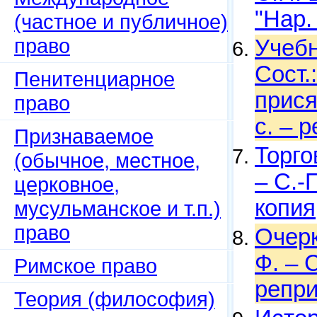
"Нар.
(частное и публичное)
право
Учебн
Сост.
Пенитенциарное
прися
право
с. – 
Признаваемое
Торго
(обычное, местное,
– С.-
церковное,
копия
мусульманское и т.п.)
право
Очерк
Ф. – 
Римское право
репри
Теория (философия)