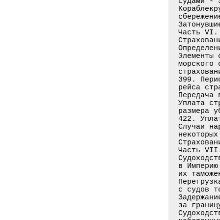
судами - 3
Кораблекр
сбережени
Затонувши
Часть VI.
Страхован
Определен
Элементы 
морского 
страхован
399. Пери
рейса стр
Передача 
Уплата ст
размера у
422. Упла
Случаи на
некоторых
Страхован
Часть VII
Судоходст
в Империю
их таможе
Перегрузк
с судов т
Задержани
за границ
Судоходст