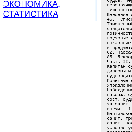
судов, пе
ЭКОНОМИКА,
перевозящ
эмигранто
СТАТИСТИКА
Внесение 
45.  Спис
Таможенны
свидетель
повинности
Грузовые 
показание
и предмет
82. Пасса
85. Декла
Часть II.
Капитан с
дипломы и
судоводит
Почетные 
Управлени
Наблюдени
пассаж. с
сост. суд
за санит.
время - 1
Балтийско
санит. тр
санит. на
условия у