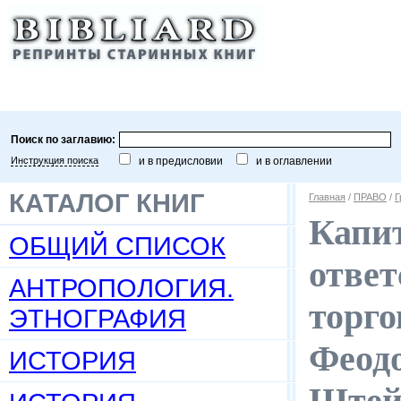
Поиск по заглавию:
Инструкция поиска
и в предисловии
и в оглавлении
КАТАЛОГ КНИГ
Главная
/
ПРАВО
/
Г
Капит
ОБЩИЙ СПИСОК
ответ
АНТРОПОЛОГИЯ.
торго
ЭТНОГРАФИЯ
Феодо
ИСТОРИЯ
Штейн