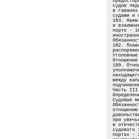
предостор
судов лед
в гаванях
судами и 
163. Наем
и взаимна
порте - 1
иностранн
Обязаннос
182. Плав
распоряже
Уголовные
Отношение
189. Отно
уполномоч
находящег
между кап
подчиненн
Часть III
Определен
Судовые м
Обязаннос
отношению
довольств
при увечь
в отечест
судового 
портах - 