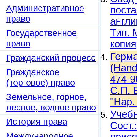
Административное
поста
право
англи
Тип. 
Государственное
право
копия
Герма
Гражданский процесс
(Hand
Гражданское
474-9
(торговое) право
С.П. 
Земельное, горное,
"Нар.
лесное, водное право
Учебн
История права
Сост.
Международное