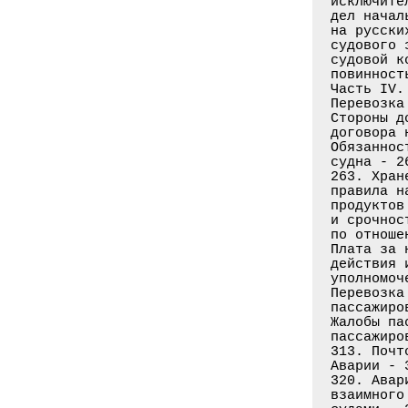
исключите
дел начал
на русски
судового 
судовой к
повинность
Часть IV.
Перевозка
Стороны д
договора 
Обязаннос
судна - 2
263. Хран
правила н
продуктов
и срочнос
по отноше
Плата за 
действия 
уполномоч
Перевозка
пассажиро
Жалобы па
пассажиро
313. Почт
Аварии - 
320. Авар
взаимного