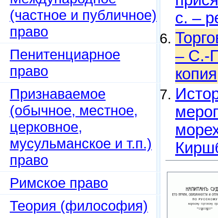
прися
(частное и публичное)
с. – 
право
Торго
Пенитенциарное
– С.-
право
копия
Истор
Признаваемое
(обычное, местное,
мероп
церковное,
морех
мусульманское и т.п.)
Киршб
право
Римское право
Теория (философия)