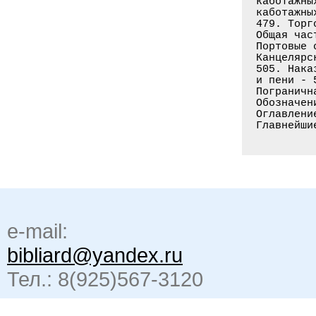
каботажны
каботажны
479. Торг
Общая час
Портовые 
Канцелярс
505. Нака
и пени - 
Пограничн
Обозначен
Оглавлени
e-mail:
bibliard@yandex.ru
Тел.: 8(925)567-3120