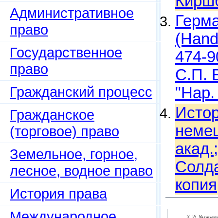
Киршб
Административное
Герма
право
(Hand
Государственное
474-9
право
С.П. 
Гражданский процесс
"Нар.
Истор
Гражданское
немец
(торговое) право
акад.
Земельное, горное,
Солда
лесное, водное право
копия
История права
Международное