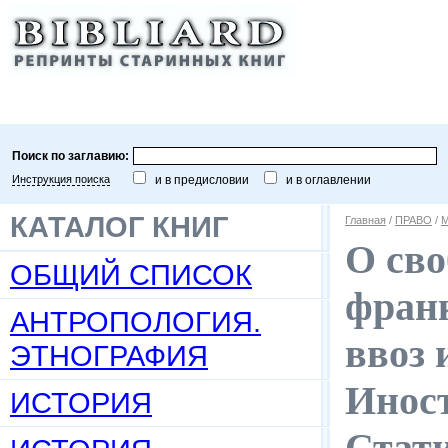
Поиск по заглавию:
Инструкция поиска
и в предисловии
и в оглавлении
КАТАЛОГ КНИГ
Главная
/
ПРАВО
/
М
О сво
ОБЩИЙ СПИСОК
фран
АНТРОПОЛОГИЯ.
ввоз 
ЭТНОГРАФИЯ
Иност
ИСТОРИЯ
Стати