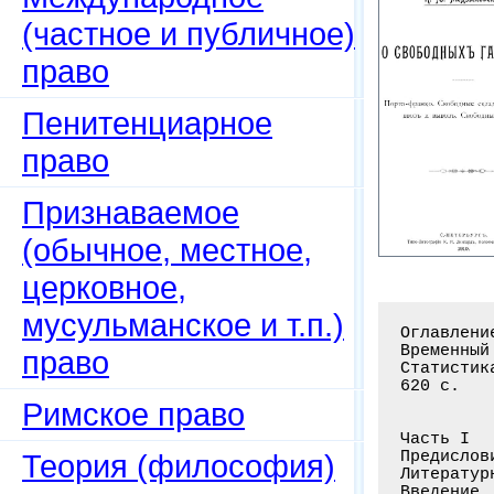
(частное и публичное)
право
Пенитенциарное
право
Признаваемое
(обычное, местное,
церковное,
мусульманское и т.п.)
Оглавление книги: О свободных гаванях. Ч. 1: Порто-франко. Свободные склады
Временный ввоз и вывоз. Свободные гавани; Ч. 2: Иностранные законы и правила
Статистика. Ч. 1-2 / Медзыховский К.Ю. - С.-Пб.: Типо-лит. К.И. Лингард, 1910
620 с.


Часть I
Предисловие . . . . . . . . . . . . . . . . . . . . . . . . . . . . . . . . I-IV
Литературные источники . . . . . . . . . . . . . . . . . . . . . . . . . . V-VII
Введение . . . . . . . . . . . . . . . . . . . . . . . . . . . . . . . . . . 1-5
Отдел I. Порто-франко. - Внешняя торговля до учреждения порто-франко
и причины возникновения порт-франко . . . . . . . . . . . . . . . . . . . . 9-10
Описание порто-франко европейских государств:
А. Порто-франко ныне упраздненные:
1. Италия. Ливорно (11), Венеция (13), Генуя (13), Мессина (14), Ницца,
Чивита-Векиа и Анкона (15) . . . . . . . . . . . . . . . . . . . . . . . . 11-16
2. Франция. Дюнкирхен (17), Марсель (19), Байонна (24), Лориен (25) . . . .17-26
3. Германия. Ганзейский союз (27), Бремен (28), Гамбург (29), Альтона
(30), Любек (31) . . . . . . . . . . . . . . . . . . . . . . . . . . . . . 27-31
4. Австро-Венгрия. Триест (32), Фиуме (34), Остенде (35) . . . . . . . . . 32-35
5. Испания. Бильбао, С. Себастьяно . . . . . . . . . . . . . . . . . . 
право
Римское право
Теория (философия)