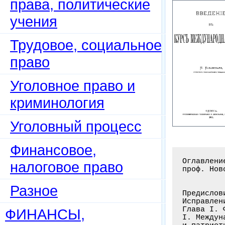
права, политические
учения
Трудовое, социальное
право
Уголовное право и
криминология
Уголовный процесс
Финансовое,
Оглавление книги: Введение в курс международного права / Казанский П.,
проф. Новорос. ун-та. - Одесса: "Экон." тип. и лит., 1901. - 400 с.


Предисловие . . . . . . . . . . . . . . . . . . . . . . . . . . . . . . . XI-XII
Исправление ошибок . . . . . . . . . . . . . . . . . . . . . . . . . . . . .XIII
Глава I. Фактические основания международного права . . . . . . . . . . . . 1-41
I. Международные интересы и международное право. (1-3). - 2. Национализм
и патриотизм в XIX столетии. (3-4). - 3. Общественное самосознание
и самодеятельность в истории. (4-6). - 4. Значение национального движения
в XIX в. (6-7). - 5.- Значение его для международных отношений. (7-10)
6. Борьба народов. (10-12). - 7. Борьба, физическая. (12-13). - 8. Борьба
хозяйственная. (13-15). - 9. Борьба духовная. (15-18). - 10. Национальные
связи народов. (18-21). - 11. Хозяйственные связи. (21-23). - 12. Связи
образованности. (23-25). - 13. Всемирная культура. (25-27). - 14. Общие
интересы народов. (27-30). - 15. Международное право. (30-33)
16. Человечество, как единое целое. (33-35). - 17. Примирение
национализма и интернационализма. (35-39). - 18. Миродержавная политика
нашего времени. (39-41)
Глава II. Определение и основное деление международного права . . . . . . .42-73
1. Задача определение понятия международного права. (42-43). - 2. Трудность
разрешения 
налоговое право
Разное
ФИНАНСЫ,