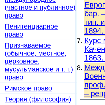
Европ
(частное и публичное)
бар. 
право
тип. 
Пенитенциарное
1894.
право
Курс 
Признаваемое
Качен
(обычное, местное,
1863.
церковное,
Между
мусульманское и т.п.)
Военн
право
проф.
Римское право
– реп
Теория (философия)