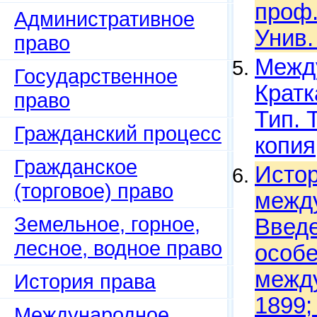
проф.
Административное
Унив.
право
Между
Государственное
Кратк
право
Тип. 
Гражданский процесс
копия
Гражданское
Истор
(торговое) право
между
Земельное, горное,
Введе
лесное, водное право
особе
между
История права
1899;
Международное