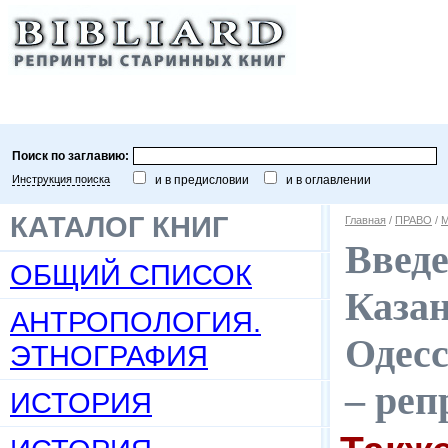
Поиск по заглавию:
Инструкция поиска
и в предисловии
и в оглавлении
КАТАЛОГ КНИГ
Главная
/
ПРАВО
/
М
Введе
ОБЩИЙ СПИСОК
Казан
АНТРОПОЛОГИЯ.
Одесс
ЭТНОГРАФИЯ
– реп
ИСТОРИЯ