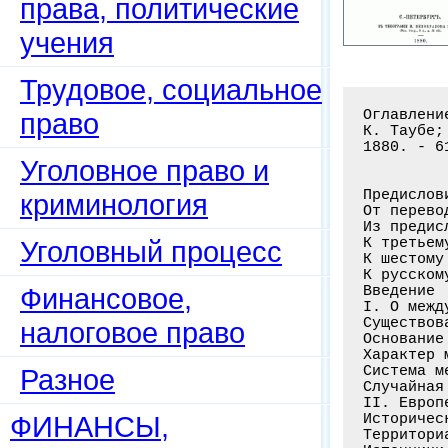
права, политические
учения
Трудовое, социальное
Оглавление книги: Европейское международное право / Гефтер А.-В.; Пер.:
К. Таубе; Предисл.: Ф.Ф. Мартенс. - С.-Пб.: Тип. В. Безобразова и Комп.,
1880. - 619 с.


Предисловие Проф. Ф.Ф. Мартенса . . . . . . . . . . . . . . . . . . . . . . . .I
От переводчика . . . . . . . . . . . . . . . . . . . . . . . . . . . . . . . . V
Из предисловий автора:
К третьему немецкому изданию . . . . . . . . . . . . . . . . . . . . . . . . .IX
К шестому немецкому изданию . . . . . . . . . . . . . . . . . . . . . . . . XIII
К русскому переводу . . . . . . . . . . . . . . . . . . . . . . . . . . . . . XV
Введение
I. О международном праве вообще
Существование международного права; его определение. § 1 . . . . . . . . . . . 1
Основание и санкция международного права. § 2 . . . . . . . . . . . . . . . . .2
Характер международных законов. § 3 . . . . . . . . . . . . . . . . . . . . . .4
Система международного права и отношение его к политике. § 4 . . . . . . . . . 6
Случайная гарантия международного права: равновесие государств. § 5 . . . . . .7
II. Европейское международное право
Исторический очерк. § 6 . . . . . . . . . . . . . . . . . . . . . . . . . . . .9
Территориальное действие европейского международного права. § 7 . . . . . . . 15
Источники европейского международного права вообще. § 8 . . . . . . . . . . . 17
Международные д
право
Уголовное право и
криминология
Уголовный процесс
Финансовое,
налоговое право
Разное
ФИНАНСЫ,