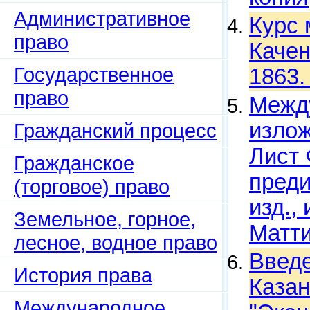
Административное
Курс 
право
Качен
Государственное
1863.
право
Между
излож
Гражданский процесс
Лист 
Гражданское
преди
(торговое) право
изд.,
Земельное, горное,
Матти
лесное, водное право
Введе
История права
Казан
Международное