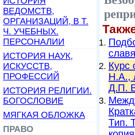
ИСТОРИЯ
ВЕДОМСТВ,
репр
ОРГАНИЗАЦИЙ, В Т.
Такж
Ч. УЧЕБНЫХ.
ПЕРСОНАЛИИ
Подбо
слав
ИСТОРИЯ НАУК,
Курс 
ИСКУССТВ,
ПРОФЕССИЙ
Н.А.,
Д.П. 
ИСТОРИЯ РЕЛИГИИ.
Между
БОГОСЛОВИЕ
Кратк
МЯГКАЯ ОБЛОЖКА
Тип. 
ПРАВО
копия