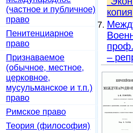
"Экон
(частное и публичное)
копия
право
Между
Пенитенциарное
Военн
право
проф.
– реп
Признаваемое
(обычное, местное,
церковное,
мусульманское и т.п.)
право
Римское право
Теория (философия)