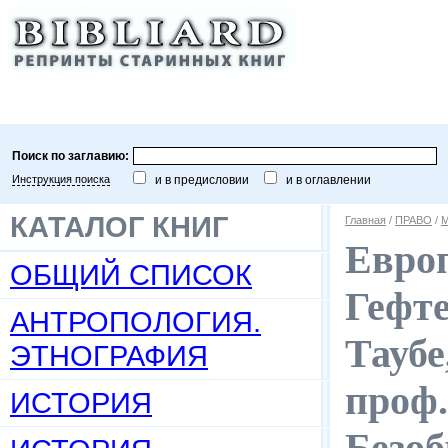
Поиск по заглавию:
Инструкция поиска
и в предисловии
и в оглавлении
КАТАЛОГ КНИГ
Главная
/
ПРАВО
/
М
Европ
ОБЩИЙ СПИСОК
Гефте
АНТРОПОЛОГИЯ.
Таубе
ЭТНОГРАФИЯ
проф.
ИСТОРИЯ
Безоб