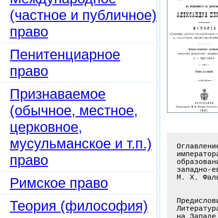
(частное и публичное)
право
Пенитенциарное
право
Признаваемое
(обычное, местное,
церковное,
мусульманское и т.п.)
Оглавление книги: Государственный совет в России, в особенности в царствование
императора Александра Первого: Историко-юридическое исследование. История
образования русского Государственного совета сравнительно с аналогичными
западно-европейскими учреждениями. Т. 1 / Щеглов В.Г. - Ярославль: Типо-лит.
М. Х. Фальк, 1891. - 1066 с.


Предисловие
Литература (источники и пособия) вопроса об образовании государственного совета
на Западе Европы и в России. Метод изложения труда (сравнительно-исторический),
его задача и план (I-LIX стр.)
Введение
Взгляды Аристотеля, Монтескье и Спенсера на образование совещательных
учреждений (1-8 с.). Совещательные учреждения в примитивном обществе и на
Востоке (древнем Египте, у финикян ­ в Карфагене и арийских восточных народов ­
индусов и персов), в древней Греции (гомерическую и историческую эпоху жизни
общества) и Риме (в царский, республиканский и императорский периоды истории)
(9-56 с.). Первоначальное политическое устройство германских племен (56-60 с.)
Совещательные учреждения в Галлии, франкской монархии, средневековой и новой
Франции (60-132 с.), в англосаксонскую эпоху, средневековой и новый период
политической истории Англии (132-191 с.), в Швеции, Да
право
Римское право
Теория (философия)