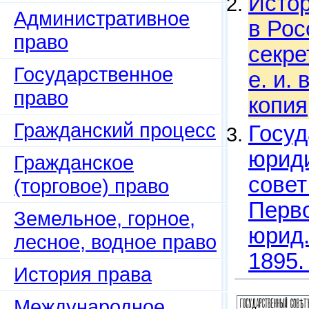
Истор
Административное
в Рос
право
секре
Государственное
е. и.
право
копия
Гражданский процесс
Госуд
юриди
Гражданское
совет
(торговое) право
Перво
Земельное, горное,
юрид.
лесное, водное право
1895.
История права
Международное