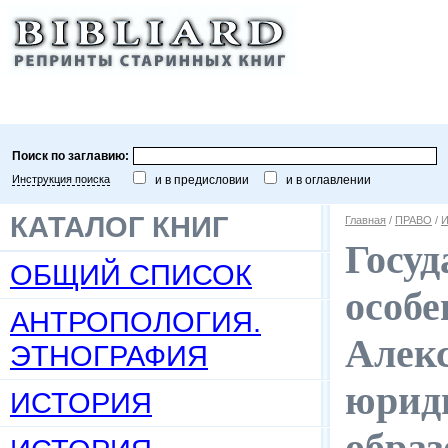
Поиск по заглавию:
Инструкция поиска
и в предисловии
и в оглавлении
КАТАЛОГ КНИГ
Главная
/
ПРАВО
/
И
Госуд
ОБЩИЙ СПИСОК
особе
АНТРОПОЛОГИЯ.
Алекс
ЭТНОГРАФИЯ
юриди
ИСТОРИЯ
образ