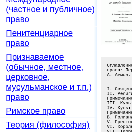
(частное и публичное)
право
Пенитенциарное
право
Признаваемое
(обычное, местное,
Оглавлени
права: Пе
церковное,
А. Аммон,
мусульманское и т.п.)
I. Священ
II. Религ
право
Примечани
III. Куль
IV. Культ
Римское право
Примечани
В. Полиан
V. Престо
Теория (философия)
VI. Корол
VII. Теор