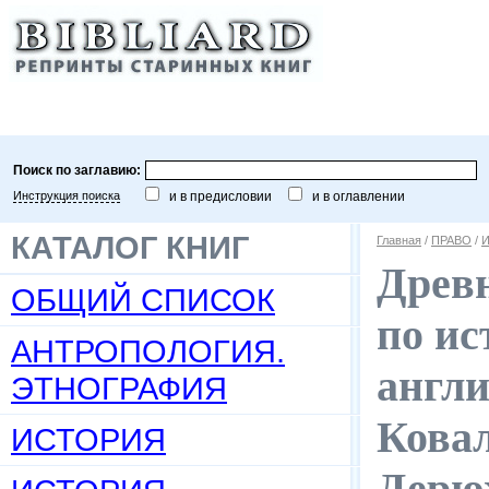
Поиск по заглавию:
Инструкция поиска
и в предисловии
и в оглавлении
КАТАЛОГ КНИГ
Главная
/
ПРАВО
/
И
Древн
ОБЩИЙ СПИСОК
по ис
АНТРОПОЛОГИЯ.
англи
ЭТНОГРАФИЯ
Ковал
ИСТОРИЯ
Дерюж