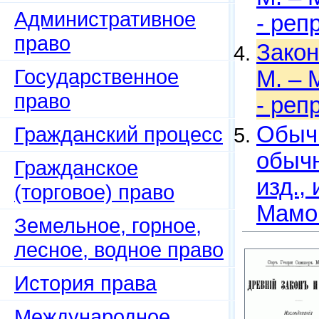
Административное
- реп
право
Закон
Государственное
М. – 
право
- реп
Обыч
Гражданский процесс
обычн
Гражданское
изд., 
(торговое) право
Мамон
Земельное, горное,
лесное, водное право
История права
Международное