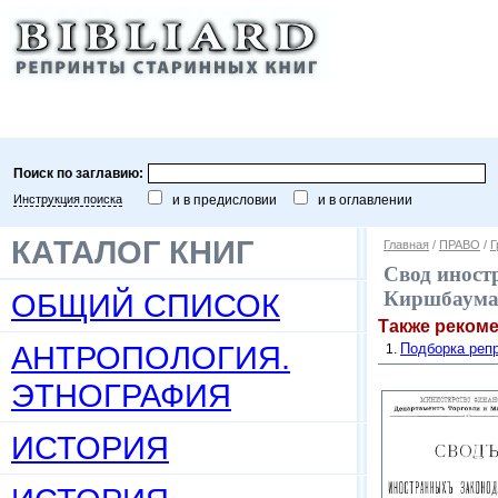
Поиск по заглавию:
Инструкция поиска
и в предисловии
и в оглавлении
КАТАЛОГ КНИГ
Главная
/
ПРАВО
/
Г
Свод иностр
ОБЩИЙ СПИСОК
Киршбаума, 
Также реком
АНТРОПОЛОГИЯ.
Подборка репр
ЭТНОГРАФИЯ
ИСТОРИЯ