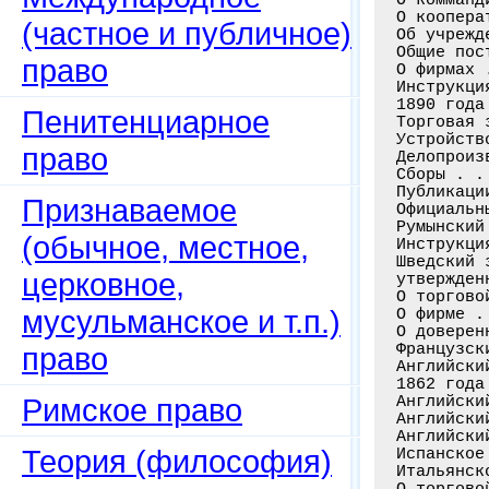
О коопера
(частное и публичное)
Об учрежд
Общие пос
право
О фирмах 
Инструкци
1890 года
Пенитенциарное
Торговая 
Устройств
право
Делопроиз
Сборы . .
Публикаци
Признаваемое
Официальн
Румынский
(обычное, местное,
Инструкци
Шведский 
церковное,
утвержден
О торгово
мусульманское и т.п.)
О фирме .
О доверен
Французск
право
Английски
1862 года
Римское право
Английски
Английски
Английски
Теория (философия)
Испанское
Итальянск
О торгово