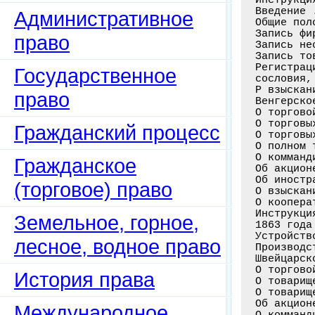
Введение 
Административное
Общие пол
Запись фи
право
Запись не
Запись то
Регистрац
Государственное
сословия,
Р взыскан
право
Венгерско
О торгово
О торговы
Гражданский процесс
О торговы
О полном 
О комманд
Гражданское
Об акцион
Об иностр
(торговое) право
О взыскан
О коопера
Инструкци
Земельное, горное,
1863 года
Устройств
лесное, водное право
Производс
Швейцарск
О торгово
История права
О товарищ
О товарищ
Об акцион
Международное
О комманд