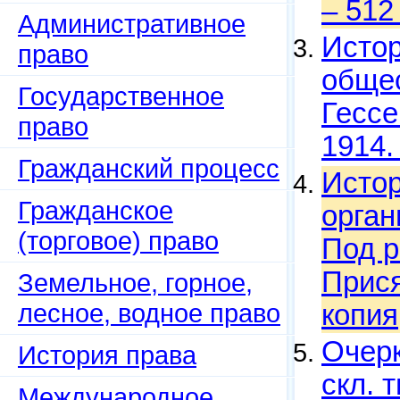
– 512
Административное
Истор
право
общес
Государственное
Гессе
право
1914.
Гражданский процесс
Истор
Гражданское
орган
(торговое) право
Под р
Прися
Земельное, горное,
лесное, водное право
копия
Очерк
История права
скл. 
Международное