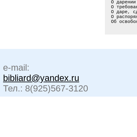
О дарении
О требова
О даре, с
О распоря
Об освобо
e-mail:
bibliard@yandex.ru
Тел.: 8(925)567-3120