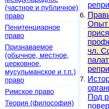
репри
(частное и публичное)
Прави
право
Опыт 
Пенитенциарное
прис
право
профе
Признаваемое
чл. С
(обычное, местное,
палат
церковное,
репри
мусульманское и т.п.)
Истор
право
орган
Римское право
Под р
Теория (философия)
повер