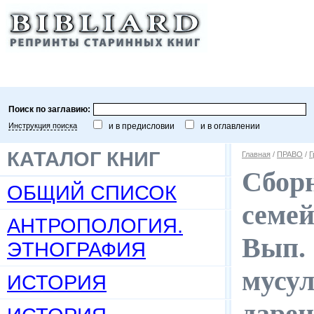
Поиск по заглавию:
Инструкция поиска
и в предисловии
и в оглавлении
КАТАЛОГ КНИГ
Главная
/
ПРАВО
/
Г
Сбор
ОБЩИЙ СПИСОК
семей
АНТРОПОЛОГИЯ.
Вып. 
ЭТНОГРАФИЯ
мусул
ИСТОРИЯ
дарен