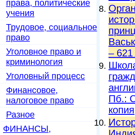
права, политические
Орган
учения
истор
Трудовое, социальное
принц
право
Васьк
Уголовное право и
– 621
криминология
Школа
Уголовный процесс
гражд
англи
Финансовое,
Пб.: 
налоговое право
копия
Разное
Истор
ФИНАНСЫ,
Индия