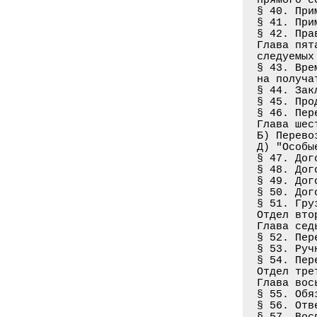
§ 40. При
§ 41. При
§ 42. Пра
Глава пят
следуемых
§ 43. Вре
на получа
§ 44. Зак
§ 45. Про
§ 46. Пер
Глава шес
Б) Перево
Д) "Особы
§ 47. Дог
§ 48. Дог
§ 49. Дог
§ 50. Дог
§ 51. Гру
Отдел втор
Глава сед
§ 52. Пер
§ 53. Руч
§ 54. Пер
Отдел тре
Глава вос
§ 55. Обя
§ 56. Отв
§ 57. Вос