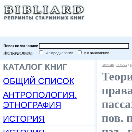
Поиск по заглавию:
Инструкция поиска
и в предисловии
и в оглавлении
КАТАЛОГ КНИГ
Главная
/
ПРАВО
/
Г
Теори
ОБЩИЙ СПИСОК
права
АНТРОПОЛОГИЯ.
пасса
ЭТНОГРАФИЯ
пов. 
ИСТОРИЯ
изд.,