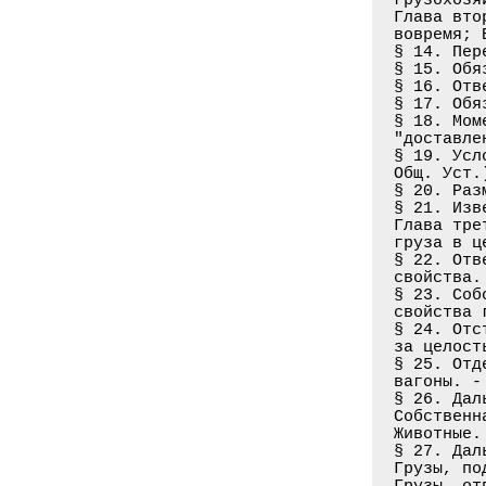
Глава вто
вовремя; 
§ 14. Пер
§ 15. Обя
§ 16. Отв
§ 17. Обя
§ 18. Мом
"доставле
§ 19. Усл
Общ. Уст.
§ 20. Раз
§ 21. Изв
Глава тре
груза в це
§ 22. Отв
свойства.
§ 23. Соб
свойства 
§ 24. Отс
за целост
§ 25. Отд
вагоны. -
§ 26. Дал
Собственн
Животные.
§ 27. Дал
Грузы, по
Грузы, от