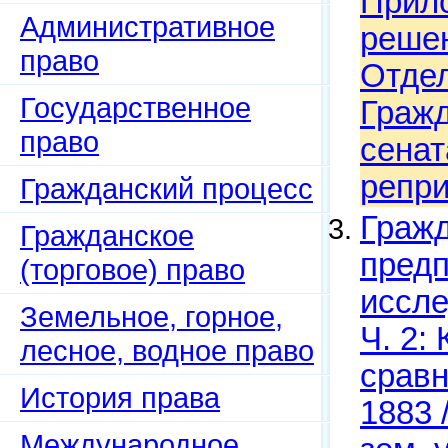
Прило
Административное
решен
право
Отдел
Государственное
Гражд
право
сената
репри
Гражданский процесс
Гражд
Гражданское
предп
(торговое) право
иссле
Земельное, горное,
Ч. 2:
лесное, водное право
сравн
История права
1883 
Международное