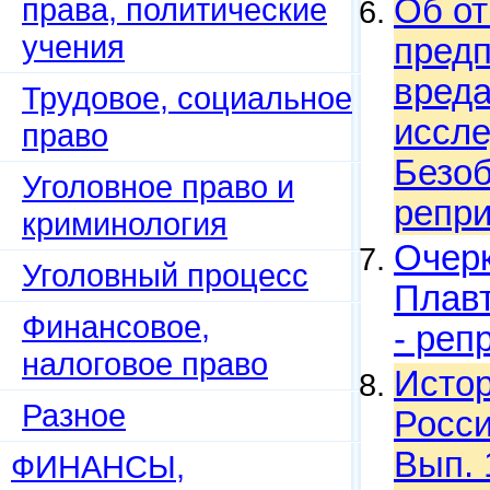
права, политические
Об от
учения
предп
вреда
Трудовое, социальное
иссле
право
Безоб
Уголовное право и
репри
криминология
Очерк
Уголовный процесс
Плавт
Финансовое,
- реп
налоговое право
Истор
Разное
Росси
Вып. 
ФИНАНСЫ,