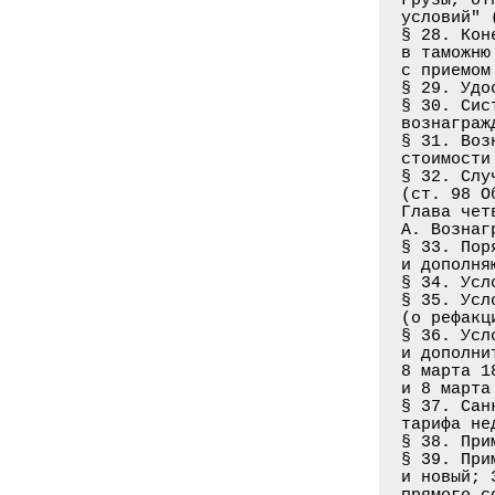
условий" 
§ 28. Кон
в таможню
с приемом
§ 29. Удо
§ 30. Сис
вознаграж
§ 31. Воз
стоимости
§ 32. Слу
(ст. 98 О
Глава чет
А. Вознаг
§ 33. Пор
и дополня
§ 34. Усл
§ 35. Усл
(о рефакц
§ 36. Усл
и дополни
8 марта 1
и 8 марта
§ 37. Сан
тарифа не
§ 38. При
§ 39. При
и новый; 
прямого с