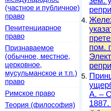
зем. 
(частное и публичное)
репри
право
Желе
Пенитенциарное
указа
право
прете
пом. 
Признаваемое
(обычное, местное,
Элект
церковное,
репри
мусульманское и т.п.)
Принц
право
ущерб
Римское право
А. – 
1887.
Теория (философия)