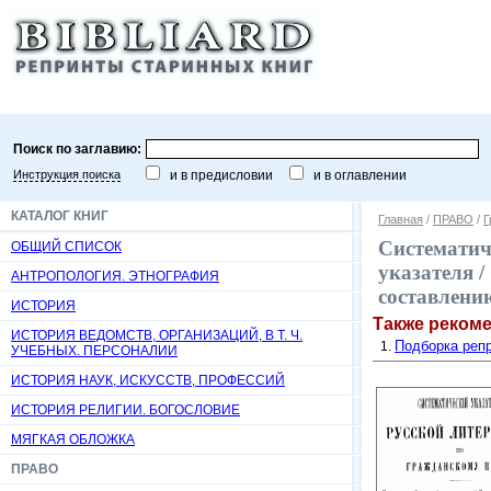
Поиск по заглавию:
Инструкция поиска
и в предисловии
и в оглавлении
КАТАЛОГ КНИГ
Главная
/
ПРАВО
/
Г
Систематич
ОБЩИЙ СПИСОК
указателя / 
АНТРОПОЛОГИЯ. ЭТНОГРАФИЯ
составлению
ИСТОРИЯ
Также реком
ИСТОРИЯ ВЕДОМСТВ, ОРГАНИЗАЦИЙ, В Т. Ч.
Подборка репр
УЧЕБНЫХ. ПЕРСОНАЛИИ
ИСТОРИЯ НАУК, ИСКУССТВ, ПРОФЕССИЙ
ИСТОРИЯ РЕЛИГИИ. БОГОСЛОВИЕ
МЯГКАЯ ОБЛОЖКА
ПРАВО