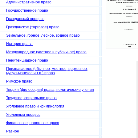
Административное право
Государственное право
Гражданский процесс
Гражданское (торговое) право
Земельное, горное, лесное, водное право
История права
Международное (частное и публичное) право
Пенитенциарное право
Признаваемое (обычное, местное, церковное,
мусульманское и т.п.) право
Римское право
Теория (философия) права, политические учения
Трудовое, социальное право
Уголовное право и криминология
Уголовный процесс
Финансовое, налоговое право
Разное