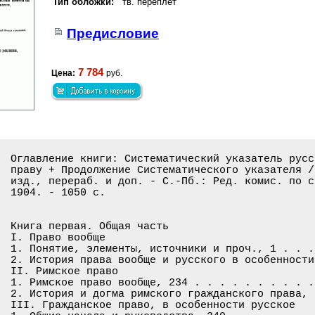
Тип обложки:
тв. переплет
Предисловие
7 784
Цена:
руб.
Оглавление книги: Систематический указатель русской литературы по гражданскому
праву + Продолжение Систематического указателя / Сост.: А.Ф. Поворинский. - 2-е
изд., перераб. и доп. - С.-Пб.: Ред. комис. по составлению гражд. уложения,
1904. - 1050 с.


Книга первая. Общая часть
I. Право вообще
1. Понятие, элементы, источники и проч., 1 . . . . . . . . . . . . . . . . . . 1
2. История права вообще и русского в особенности, 154 . . . . . . . . . . . . .9
II. Римское право
1. Римское право вообще, 234 . . . . . . . . . . . . . . . . . . . . . . . . .14
2. История и догма римского гражданского права, 260 . . . . . . . . . . . . . 15
III. Гражданское право, в особенности русское
1. Общие начала и руководства, 349 . . . . . . . . . . . . . . . . . . . . . .20
2. История русского гражданского права и древние юридические акты, 459 . . . .26
3. Статистика
а) Понятие и руководства, 517 . . . . . . . . . . . . . . . . . . . . . . . . 30
б) Статистика гражданского права, 543 . . . . . . . . . . . . . . . . . . . . 31
4. Юридические терминология, формализм, символизм и знаки, 584 . . . . . . . .33
IV. Торговое право
Понятие и руководства, 614 . . . . . . . . . . . . . . . . . . . . . . . . . .34
V. Церковное право
Понятие и руководства, 659 . . . . . . . . . . . . . . . . . . . . . . . . . .37
VI. Источники гражданского права
А. Закон
1. Общее учение
а) Понятие, происхождение и проч., 706 . . . . . . . . . . . . . . . . . . . .39
б) Закон и административное распоряжение. Указ. Обязательное постановление,
745 . . . . . . . . . . . . . . . . . . . . . . . . . . . . . . . . . . . . . 41
в) Издание закона. Применение. Время и место действия, 770 . . . . . . . . . .42
г) Толкование закона, 799 . . . . . . . . . . . . . . . . . . . . . . . . . . 43
д) Руководства к познанию законов, 821 . . . . . . . . . . . . . . . . . . . .44
2) Общие гражданские законы
в) Устав вел. кн. Владимира. Русская Правда. Псковская Судная Грамота. Законы
вел. кн. Ивана Васильевича, 842 . . . . . . . . . . . . . . . . . . . . . . . 46
б) Уложение царя Алексея Михайловича. Указы Петра I, Екатерины II
и последующие законы, 905 . . . . . . . . . . . . . . . . . . . . . . . . . . 49
в) Полное собрание законов. Свод законов. Продолжение и указатели, 942 . . . .52
г) Издания гражданских законов (т. Х ч. 1), с дополнениями из других законов
и с разъяснениями, 987 . . . . . . . . . . . . . . . . . . . . . . . . . . . .54
д) Торговые законы, 1023 . . . . . . . . . . . . . . . . . . . . . . . . . . .57
е) Духовные законы, 1039 . . . . . . . . . . . . . . . . . . . . . . . . . . .58
3. Местные гражданские законы
а) Местные законы вообще, 1100 . . . . . . . . . . . . . . . . . . . . . . . .62
б) Польские законы, 1106 . . . . . . . . . . . . . . . . . . . . . . . . . . .62
в) Остзейские (Прибалтийские) законы, 1131 . . . . . . . . . . . . . . . . . .64
г) Финляндские законы, 1146 . . . . . . . . . . . . . . . . . . . . . . . . . 65
д) Малороссийские законы (Черниговская и Полтавская губернии). Литовский
Статут. Мазовецкое и магдебургское право, 1156 . . . . . . . . . . . . . . . .65
е) Бессарабские законы, 1197 . . . . . . . . . . . . . . . . . . . . . . . . .68
ж) Кавказские законы, 1209 . . . . . . . . . . . . . . . . . . . . . . . . . .68
з) Степные законы, 1232 . . . . . . . . . . . . . . . . . . . . . . . . . . . 70
4) Законы иноплеменных народов
а) Еврейские законы, 1240 . . . . . . . . . . . . . . . . . . . . . . . . . . 70
б) Мусульманские законы, 1267 . . . . . . . . . . . . . . . . . . . . . . . . 71
Б. Обычай
1. Общее учение. История. Обычай и закон. Применение обычаев, 1293 . . . . . .73
2. Собирание обычаев. Программы для их собирания, 1394 . . . . . . . . . . . .77
3. Сборники обычаев. Решения волостных судов. Юридические пословицы, 1429 . . 78
4. Обычаи разных местностей и народностей, 1487 . . . . . . . . . . . . . . . 82
5. Разработка обычаев. Торговые обычаи, 1588 . . . . . . . . . . . . . . . . .87
В. Судебная практика
1. Решения судебных мест прежнего и нынешнего устройства, 1638 . . . . . . . .90
2. Кассационная практика, 1691 . . . . . . . . . . . . . . . . . . . . . . . .94
VII. Законодательство и кодификация гражданского права
1. Общее учение, 1785 . . . . . . . . . . . . . . . . . . . . . . . . . . . .101
2. Законодательство в иностранных государствах
а) В древней Греции, Англии и Америке, 1804 . . . . . . . . . . . . . . . . .102
б) Во Франции, Бельгии, Швейцарии и Италии, 1817 . . . . . . . . . . . . . . 103
в) В Швеции, Германии, Австрии и Венгрии, 1831 . . . . . . . . . . . . . . . 103
г) В Юго-славянских государствах, в Черногории, Китае, Японии и Индии, 1862 .105
3. Законодательство в России вообще, 1895 . . . . . . . . . . . . . . . . . .107
4. Екатерининская законодательная комиссия, 1914 . . . . . . . . . . . . . . 108
5. Комиссия составления законов. Проекты гражданского и торгового уложений
1809 г., 1942 . . . . . . . . . . . . . . . . . . . . . . . . . . . . . . . .110
6. Кодификация Полного собрания и Свода законов, 1957 . . . . . . . . . . . .111
7. Дальнейшее развитие вопроса о кодификации. Законодательство церковное,
торговое и местное ­ в Польше, Остзейском крае и проч., 1980 . . . . . . . . 112
8. Комитет и Редакционная комиссия 1882 г. по составлению проекта
гражданского уложения
а) Общие сведения. Недостатки действующих гражданских законов, 2027 . . . . .114
б) Предмет и система гражданского уложения; отношение его к обычному праву,
2095 . . . . . . . . . . . . . . . . . . . . . . . . . . . . . . . . . . . . 117
в) Издание общего гражданского уложения, с отменою местных законов
и включением в него торговых законов, 2112 . . . . . . . . . . . . . . . . . 118
VIII. Библиография вообще и юридическая в особенности, 2140 . . . . . . . . .120
Книга вторая. Право лиц
I. Гражданские права лиц вообще
А. Лица физические
1. Общие права лиц. Условия и ограничения правоспособности, 2312 . . . . . . 131
2. Права лиц по различию пола, сословий (состояний), занятий (службы),
вероисповеданий и проч., 2369 . . . . . . . . . . . . . . . . . . . . . . . .134
а) Женщины. История их судьбы и права в разных странах, 2406 . . . . . . . . 136
б) Духовные лица. Белое духовенство. Монашество, 243