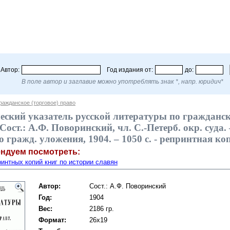
Автор:
Год издания от:
до:
В поле автор и заглавие можно употреблять знак *, напр. юридич*
ражданское (торговое) право
еский указатель русской литературы по гражданс
Сост.: А.Ф. Поворинский, чл. С.-Петерб. окр. суда. –
 гражд. уложения, 1904. – 1050 с. - репринтная ко
ендуем посмотреть:
интных копий книг по истории славян
Автор:
Сост.: А.Ф. Поворинский
Год:
1904
Вес:
2186 гр.
Формат:
26x19