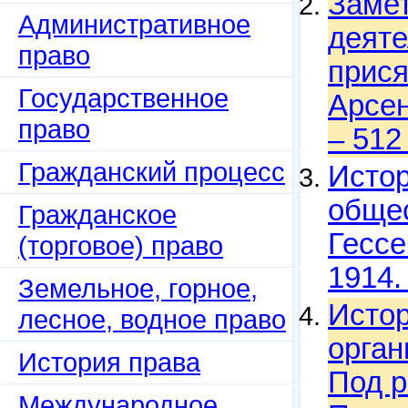
Замет
Административное
деяте
право
прися
Государственное
Арсен
право
– 512
Гражданский процесс
Истор
общес
Гражданское
Гессе
(торговое) право
1914.
Земельное, горное,
Истор
лесное, водное право
орган
История права
Под р
Международное