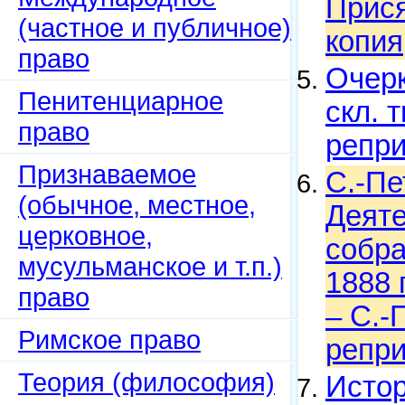
Прися
(частное и публичное)
копия
право
Очерк
Пенитенциарное
скл. 
право
репри
Признаваемое
С.-Пе
(обычное, местное,
Деяте
церковное,
собра
мусульманское и т.п.)
1888 
право
– С.-
Римское право
репри
Теория (философия)
Истор