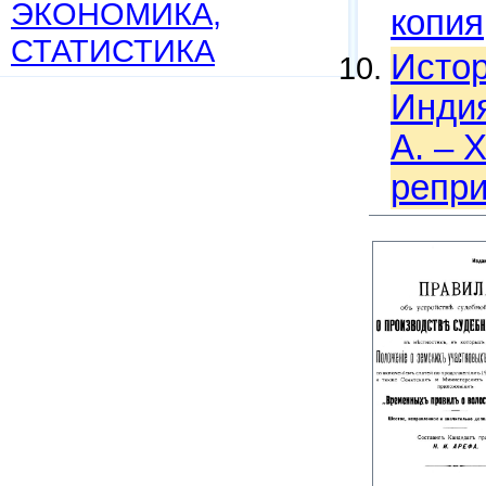
ЭКОНОМИКА,
копия
СТАТИСТИКА
Истор
Индия
А. – Х
репри