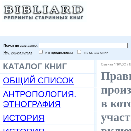
Поиск по заглавию:
Инструкция поиска
и в предисловии
и в оглавлении
КАТАЛОГ КНИГ
Главная
/
ПРАВО
/
Г
Прави
ОБЩИЙ СПИСОК
произ
АНТРОПОЛОГИЯ.
в кот
ЭТНОГРАФИЯ
участ
ИСТОРИЯ
вклю