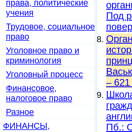
права, политические
орган
учения
Под р
Трудовое, социальное
повер
право
Орган
истор
Уголовное право и
криминология
принц
Васьк
Уголовный процесс
– 621
Финансовое,
Школа
налоговое право
гражд
Разное
англи
ФИНАНСЫ,
Пб.: 