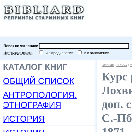
Поиск по заглавию:
Инструкция поиска
и в предисловии
и в оглавлении
КАТАЛОГ КНИГ
Главная
/
ПРАВО
/
У
Курс 
ОБЩИЙ СПИСОК
Лохви
АНТРОПОЛОГИЯ.
доп. 
ЭТНОГРАФИЯ
С.-Пб
ИСТОРИЯ
1871.