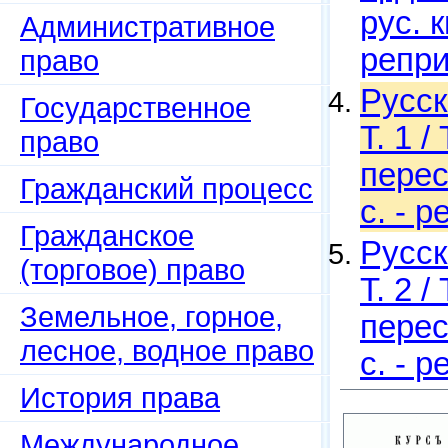
рус. 
Административное
репри
право
Русск
Государственное
Т. 1 /
право
перес
Гражданский процесс
с. - 
Гражданское
Русск
(торговое) право
Т. 2 /
Земельное, горное,
перес
лесное, водное право
с. - 
История права
Международное