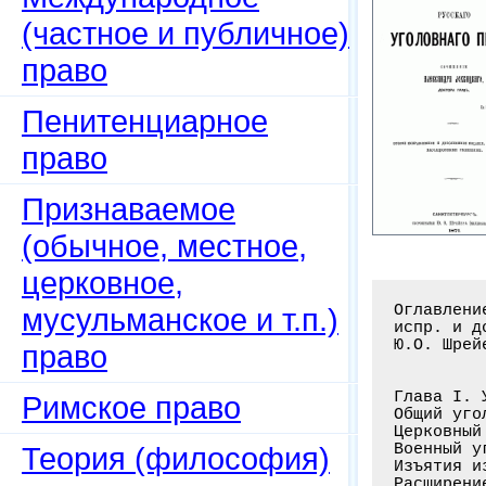
(частное и публичное)
право
Пенитенциарное
право
Признаваемое
(обычное, местное,
церковное,
Оглавление книги: Курс русского уголовного права / Лохвицкий А. - 2-е изд.,
испр. и доп. сведенное с кассацион. решениями. - С.-Пб.: Скоропечатня
Ю.О. Шрейера, 1871. - 714 с
 
 
Глава I. Уголовный закон . . . . . . . . . . . . . . . . . . . . . . . . . .1-33
Общий уголовный закон . . . . . . . . . . . . . . . . . . . . . . . . . . . . .1
Церковный уголовный закон . . . . . . . . . . . . . . . . . . . . . . . . . . .4
Военный уголовный закон . . . . . . . . . . . . . . . . . . . . . . . . . . . .8
Изъятия из действия русского уголовного закона для иностранцев и проч. . . . .14
Расширение действия русского уголовного закона . . . . . . . . . . . . . . . .20
Глава II. Разделение наказуемых деяний . . . . . . . . . . . . . . . . . . 34-41
Глава III. Наказания . . . . . . . . . . . . . . . . . . . . . . . . . . . 42-69
Глава IV. О некоторых наказаниях в частности . . . . . . . . . . . . . . . 70-97
Каторжная работа . . . . . . . . . . . . . . . . . . . . . . . . . . . . . . .70
Ссылка . . . . . . . . . . . . . . . . . . . . . . . . . . . . . . . . . . . .73
Лишение всех прав состояния . . . . . . . . . . . . . . . . . . . . . . . . . 78
Лишение всех особенных прав . . . . . . . . . . . . . . . . . . . . . . . . . 81
Потеря некоторых прав . . . 
мусульманское и т.п.)
право
Римское право
Теория (философия)