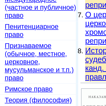
репри
(частное и публичное)
О цер
право
церко
Пенитенциарное
хромо
право
репри
Признаваемое
Истор
(обычное, местное,
судеб
церковное,
канд.
мусульманское и т.п.)
правл
право
Римское право
Теория (философия)