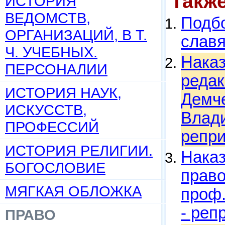
Такж
ИСТОРИЯ
ВЕДОМСТВ,
Подбо
ОРГАНИЗАЦИЙ, В Т.
слав
Ч. УЧЕБНЫХ.
Наказ
ПЕРСОНАЛИИ
редакц
ИСТОРИЯ НАУК,
Демче
ИСКУССТВ,
Влади
ПРОФЕССИЙ
репри
ИСТОРИЯ РЕЛИГИИ.
Наказ
БОГОСЛОВИЕ
право
МЯГКАЯ ОБЛОЖКА
проф.
- реп
ПРАВО