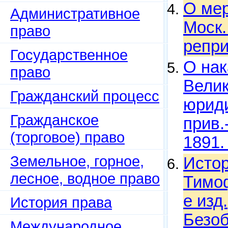
О мер
Административное
Моск. 
право
репри
Государственное
О нак
право
Велик
Гражданский процесс
юриди
Гражданское
прив.
(торговое) право
1891.
Земельное, горное,
Истор
лесное, водное право
Тимоф
е изд.
История права
Безоб
Международное