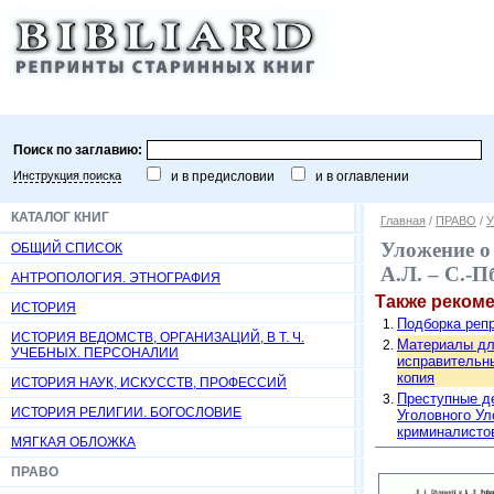
Поиск по заглавию:
Инструкция поиска
и в предисловии
и в оглавлении
КАТАЛОГ КНИГ
Главная
/
ПРАВО
/
У
Уложение о
ОБЩИЙ СПИСОК
А.Л. – С.-П
АНТРОПОЛОГИЯ. ЭТНОГРАФИЯ
Также реком
ИСТОРИЯ
Подборка репр
ИСТОРИЯ ВЕДОМСТВ, ОРГАНИЗАЦИЙ, В Т. Ч.
Материалы для
УЧЕБНЫХ. ПЕРСОНАЛИИ
исправительных
копия
ИСТОРИЯ НАУК, ИСКУССТВ, ПРОФЕССИЙ
Преступные д
ИСТОРИЯ РЕЛИГИИ. БОГОСЛОВИЕ
Уголовного Ул
криминалистов
МЯГКАЯ ОБЛОЖКА
ПРАВО