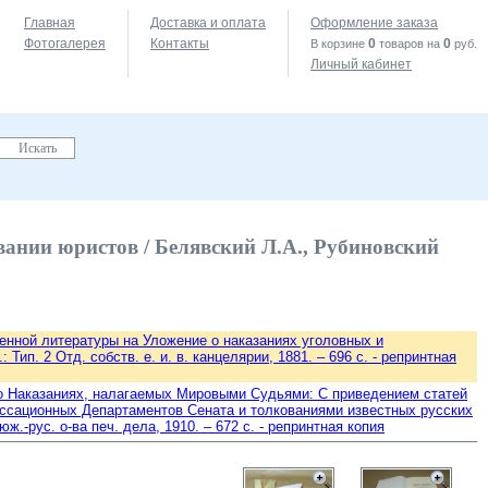
Главная
Доставка и оплата
Оформление заказа
Фотогалерея
Контакты
0
0
В корзине
товаров на
руб.
Личный кабинет
ании юристов / Белявский Л.А., Рубиновский
енной литературы на Уложение о наказаниях уголовных и
Тип. 2 Отд. собств. е. и. в. канцелярии, 1881. – 696 с. - репринтная
 о Наказаниях, налагаемых Мировыми Судьями: С приведением статей
ассационных Департаментов Сената и толкованиями известных русских
.-рус. о-ва печ. дела, 1910. – 672 с. - репринтная копия