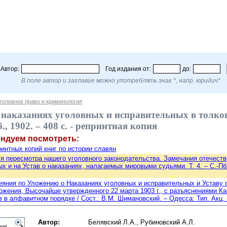
Автор:
Год издания от:
до:
В поле автор и заглавие можно употреблять знак *, напр. юридич*
головное право и криминология
 наказаниях уголовных и исправительных в толков
б., 1902. – 408 с. - репринтная копия
ендуем посмотреть:
интных копий книг по истории славян
 пересмотра нашего уголовного законодательства. Замечания отечеств
 и на Устав о наказаниях, налагаемых мировыми судьями. Т. 4. – С.-Пб.: 
еяния по Уложению о Наказаниях уголовных и исправительных и Уставу
ожения, Высочайше утвержденного 22 марта 1903 г., с разъяснениями К
 в алфавитном порядке / Сост.: В.М. Шимановский. – Одесса: Тип. Акц. юж
Автор:
Белявский Л.А., Рубиновский А.Л.