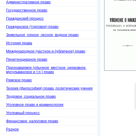
Административное право
Государственное право
Гражданский процесс
Гражданское (торговое) право
Земельное, горное, лесное, водное право
История права
Международное (частное и публичное) право
Пенитенциарное право
Признаваемое (обычное, местное, церковное,
мусульманское и т.п.) право
Римское право
Теория (философия) права, политические учения
Трудовое, социальное право
Уголовное право и криминология
Уголовный процесс
Финансовое, налоговое право
Разное