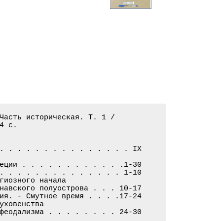
Часть историческая. Т. 1 /

 с.

. . . . . . . . . . . . . . . IX

еции . . . . . . . . . . . .1-30

. . . . . . . . . . . . . . 1-10

гиозного начала

навского полуострова . . . 10-17

ия. - Смутное время . . . .17-24

уховенства

феодализма . . . . . . . . 24-30
