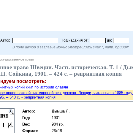
Автор:
Год издания от:
до:
В поле автор и заглавие можно употреблять знак *, напр. юридич*
осударственное право
нное право Швеции. Часть историческая. Т. 1 / Дымш
.П. Сойкина, 1901. – 424 с. – репринтная копия
ендуем посмотреть:
интных копий книг по истории славян
ое право важнейших европейских держав: Лекции, читанные в 1885 году / 
5. – 540 с. - репринтная копия
Автор:
Дымша Л.
Год:
1901
Вес:
984 гр.
Формат:
26x19