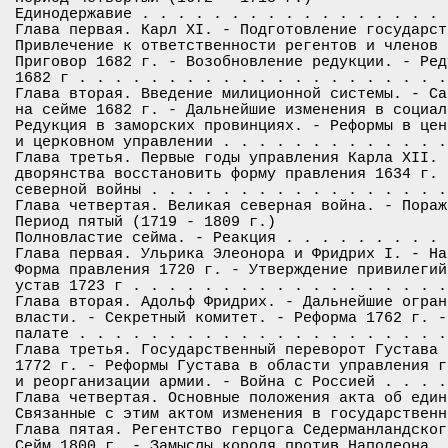
Единодержавие . . . . . . . . . . . . . . . . . 
Глава первая. Карл XI. - Подготовление государст
Привлечение к ответственности регентов и членов 
Приговор 1682 г. - Возобновление редукции. - Ред
1682 г . . . . . . . . . . . . . . . . . . . . .
Глава вторая. Введение милиционной системы. - Са
на сейме 1682 г. - Дальнейшие изменения в социал
Редукция в заморских провинциях. - Реформы в цен
и церковном управлении . . . . . . . . . . . . .
Глава третья. Первые годы управления Карла XII. 
дворянства восстановить форму правления 1634 г. 
северной войны . . . . . . . . . . . . . . . . .
Глава четвертая. Великая северная война. - Пораж
Период пятый (1719 - 1809 г.)

Полновластие сейма. - Реакция . . . . . . . . . 
Глава первая. Ульрика Элеонора и Фридрих I. - На
Форма правления 1720 г. - Утверждение привилегий
устав 1723 г . . . . . . . . . . . . . . . . . .
Глава вторая. Адольф Фридрих. - Дальнейшие огран
власти. - Секретный комитет. - Реформа 1762 г. -
палате . . . . . . . . . . . . . . . . . . . . .
Глава третья. Государственный переворот Густава 
1772 г. - Реформы Густава в области управления г
и реорганизации армии. - Война с Россией . . . .
Глава четвертая. Основные положения акта об един
Связанные с этим актом изменения в государственн
Глава пятая. Регентство герцога Седерманландског
Сейм 1800 г. - Замыслы короля против Наполеона. 