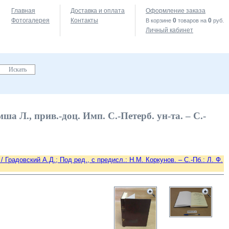
Главная
Доставка и оплата
Оформление заказа
Фотогалерея
Контакты
0
0
В корзине
товаров на
руб.
Личный кабинет
а Л., прив.-доц. Имп. С.-Петерб. ун-та. – С.-
Градовский А.Д.; Под ред., с предисл.: Н.М. Коркунов. – С.-Пб.: Л. Ф.