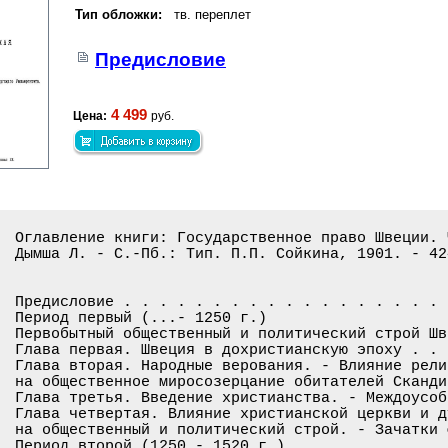
Тип обложки:
тв. переплет
Предисловие
4 499
Цена:
руб.
Оглавление книги: Государственное право Швеции. 
Дымша Л. - С.-Пб.: Тип. П.П. Сойкина, 1901. - 424
Предисловие . . . . . . . . . . . . . . . . . . 
Период первый (...- 1250 г.)

Первобытный общественный и политический строй Шв
Глава первая. Швеция в дохристианскую эпоху . . 
Глава вторая. Народные верования. - Влияние рели
на общественное миросозерцание обитателей Сканди
Глава третья. Введение христианства. - Междоусоб
Глава четвертая. Влияние христианской церкви и д
на общественный и политический строй. - Зачатки 
Период второй (1250 - 1520 г.)
