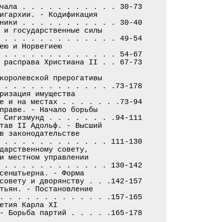
чала . . . . . . . . . . . 30-73

игархии. - Кодификация

ники . . . . . . . . . . . 30-40

 и государственные силы

 . . . . . . . . . . . . . 49-54

ею и Норвегиею

 . . . . . . . . . . . . . 54-67

 расправа Христиана II . . 67-73

королевской прерогативы

 . . . . . . . . . . . . .73-178

ризация имущества

е и на местах . . . . . . .73-94

праве. - Начало борьбы

 Сигизмунд . . . . . . . .94-111

тав II Адольф. - Высший

в законодательстве

 . . . . . . . . . . . . 111-130

дарственному совету,

и местном управлении

 . . . . . . . . . . . . 130-142

сенштьерна. - Форма

совету и дворянству . . .142-157

тьян. - Постановление

. . . . . . . . . . . . .157-165

етия Карла XI

- Борьба партий . . . . .165-178
