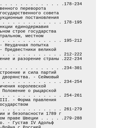
. . . . . . . . . . . . .178-234

венного переворота

государственного совета

укционные постановления

 . . . . . . . . . . . . 178-195

нкции единодержавия

ьном строе государства

тральном, местном

 . . . . . . . . . . . . 195-212

- Неудачная попытка

- Предвестники великой

 . . . . . . . . . . . . 212-222

ение и разорение страны .222-234

. . . . . . . . . . . . .234-301

строение и сила партий

 дворянства. - Сеймовый

 . . . . . . . . . . . . 234-254

ичения королевской

 Положение о рыцарской

 . . . . . . . . . . . . 254-261

III. - Форма правления

осударством

 . . . . . . . . . . . . 261-279

ии и безопасности 1789 г

ом праве Швеции . . . . .279-288

о. - Густав IV Адольф

-Война с Россией
