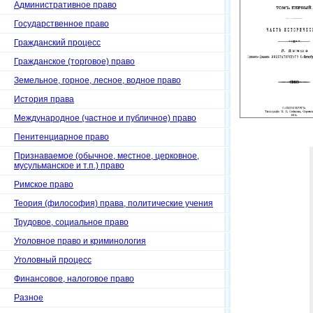
Административное право
Государственное право
Гражданский процесс
Гражданское (торговое) право
Земельное, горное, лесное, водное право
История права
Международное (частное и публичное) право
Пенитенциарное право
Признаваемое (обычное, местное, церковное,
мусульманское и т.п.) право
Римское право
Теория (философия) права, политические учения
Трудовое, социальное право
Уголовное право и криминология
Уголовный процесс
Финансовое, налоговое право
Разное