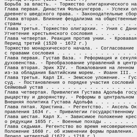
Борьба за власть. - Торжество олигархического на
Глава первая. Династия Фолькунгеров. - Успехи ол
древнего шведского права. - Законодательные сбор
Глава вторая. Влияние феодализма на общественные
страны . . . . . . . . . . . . . . . . . . . . .
Глава третья. Торжество олигархии. - Уния с Дани
Угнетение крестьянского сословия . . . . . . . .
Глава четвертая. Реакция против унии. - Кровавая
Период третий (1520 - 1672 г.)

Торжество монархического начала. - Согласование 
с правами сословия . . . . . . . . . . . . . . .
Глава первая. Густав Ваза. - Реформация и секуля
духовенства. - Преобразование управлений в центр
Глава вторая. Эрик XIV. - Пожалования на ленном 
из-за обладания Балтийским морем. - Иоанн III. -
Глава третья. Карл IX. - Земское уложение. - Гус
суд. - Постановления о порядке участия сословий 
Сеймовый устав . . . . . . . . . . . . . . . . .
Глава четвертая. Привилегия Густава Адольфа госу
рыцарству и дворянству. - Реформы в центральном 
Внешняя политика Густава Адольфа . . . . . . . .
Глава пятая. Христина. - Регентство. - Аксель Ок
правления 1634 г. - Привилегии государственному 
Глава шестая. Карл Х. - Зависимое положение крес
о редукции 1655 г. - Военные походы . . . . . . 
Глава седьмая. Регентство во время несовершеннол
Положение 1660 г. об изменении формы правления. 
Период четвертый (1672 - 1718 г.)
