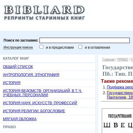
Поиск по заглавию:
Инструкция поиска
и в предисловии
и в оглавлении
КАТАЛОГ КНИГ
Главная
/
ПРАВО
/
Г
Государстве
ОБЩИЙ СПИСОК
Пб.: Тип. П
АНТРОПОЛОГИЯ. ЭТНОГРАФИЯ
Также реком
ИСТОРИЯ
Подборка репр
ИСТОРИЯ ВЕДОМСТВ, ОРГАНИЗАЦИЙ, В Т. Ч.
Государственн
УЧЕБНЫХ. ПЕРСОНАЛИИ
Пантелеев, 189
ИСТОРИЯ НАУК, ИСКУССТВ, ПРОФЕССИЙ
ИСТОРИЯ РЕЛИГИИ. БОГОСЛОВИЕ
МЯГКАЯ ОБЛОЖКА
ПРАВО