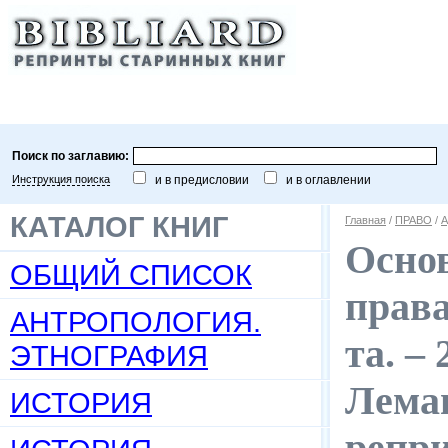
Поиск по заглавию:
Инструкция поиска
и в предисловии
и в оглавлении
КАТАЛОГ КНИГ
Главная
/
ПРАВО
/
А
Осно
ОБЩИЙ СПИСОК
права
АНТРОПОЛОГИЯ.
та. – 
ЭТНОГРАФИЯ
Леман
ИСТОРИЯ
репр