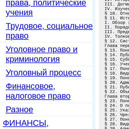
права, политические
III. Догм
IV. Изуче
учения
§ 10. Отн
§ 11. Ист
I. Обзор 
Трудовое, социальное
II. Поряд
III. Пред
право
IV. Толко
§ 12. Сис
Глава пер
Уголовное право и
§ 13. Пон
§ 14. Пуб
криминология
§ 15. Суб
§ 16. Уче
§ 17. Пон
Уголовный процесс
§ 18. Вид
§ 19. Пон
§ 20. Адм
Финансовое,
§ 21. Пуб
§ 22. Объ
налоговое право
Глава вто
§ 23. Пон
§ 24. О п
Разное
§ 25. Ука
§ 26. Чре
§ 27. Пон
ФИНАНСЫ,
§ 28. Вид
§ 29. Адм