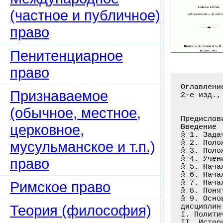
(частное и публичное)
право
Пенитенциарное
право
Оглавлени
Признаваемое
2-е изд.,
(обычное, местное,
Предислови
церковное,
Введение

§ 1. Зада
мусульманское и т.п.)
§ 2. Поло
§ 3. Поло
§ 4. Учен
право
§ 5. Нача
§ 6. Нача
§ 7. Нача
Римское право
§ 8. Поня
§ 9. Осно
Теория (философия)
дисциплин
I. Полити
II. Истор