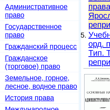
права
Административное
право
Яросл
репри
Государственное
Учебн
право
орд. 
Гражданский процесс
Тип. 
Гражданское
репри
(торговое) право
Земельное, горное,
лесное, водное право
История права
Международное