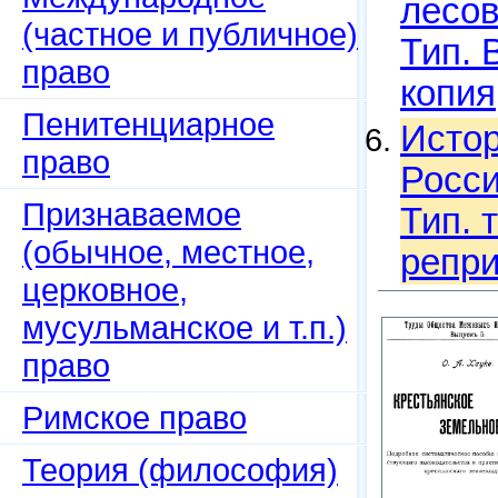
лесов
(частное и публичное)
Тип. 
право
копия
Пенитенциарное
Истор
право
Росси
Признаваемое
Тип. 
(обычное, местное,
репри
церковное,
мусульманское и т.п.)
право
Римское право
Теория (философия)