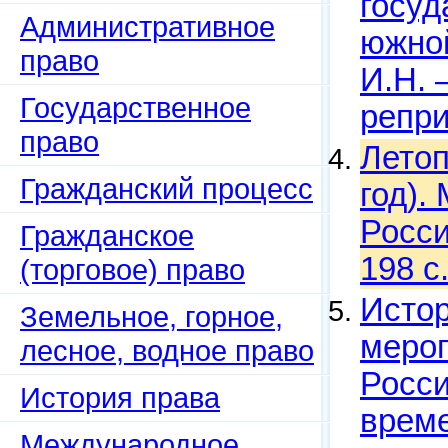
госуд
Административное
южной
право
И.Н. 
Государственное
репри
право
Летоп
Гражданский процесс
год).
Росси
Гражданское
198 c
(торговое) право
Истор
Земельное, горное,
мероп
лесное, водное право
Росси
История права
време
Международное