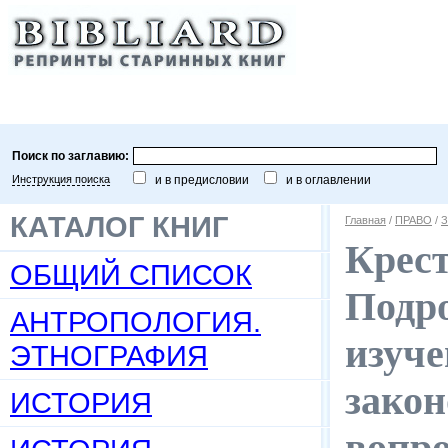
Поиск по заглавию:
Инструкция поиска
и в предисловии
и в оглавлении
КАТАЛОГ КНИГ
Главная
/
ПРАВО
/
З
Крест
ОБЩИЙ СПИСОК
Подро
АНТРОПОЛОГИЯ.
изуч
ЭТНОГРАФИЯ
закон
ИСТОРИЯ
вопро