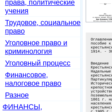
права, политические
учения
Трудовое, социальное
право
Оглавление книги: Крестьянское земельное право: Подробное систематическое
пособие к изучению действующего законодатедьства и практики по вопросам
крестьянского землевладения / Хауке О.А. - М.: Типо-лит. В. Рихтер,
1914. - 384 с.


Введение
Крестьянское право. - Крестьянское законодательство. - Обычное право
Надельные земли. - Крестьянское общество. - Сословный и классовый характер
крестьянского права. - Совмещение в нем частного и публичного права
Партикуляризм крестьянского права . . . . . . . . . . . . . . . . . . . . . . .1
Исторический обзор развития крестьянского права. - Строй землевладения при
крепостном праве. - Реформа 19 февраля 1861 г.; поземельное устройство;
устройство управления и суда; учреждения по крестьянским делам. - Завершение
поземельного устройства владельческих крестьян; распространение начал реформы
1861 г. на крестьян государственных, удельных и другие разряды сельского
населения. - Развитие крестьянского управления с 1861 по 1905 гг. - Развитие
крестьянского земельного права за те же годы. - Земельное законодательство
с 1905 г . . . . . . . . . . . . . . . . . . . . . . . . . . . . . . . . . . .10
Положения о сельском состоянии; система; издания. - Расположение правил
о землевладении в этих Положениях. - Общая характеристика крестьянского
законода
Уголовное право и
криминология
Уголовный процесс
Финансовое,
налоговое право
Разное
ФИНАНСЫ,