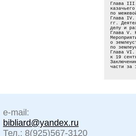
Глава III
казачьего
по межево
Глава IV.
гг. Деяте
делу и ра
Глава V. 
Мероприят
о землеус
по землеу
Глава VI.
к 19 сент
Заключени
части за 
e-mail:
bibliard@yandex.ru
Тел.: 8(925)567-3120