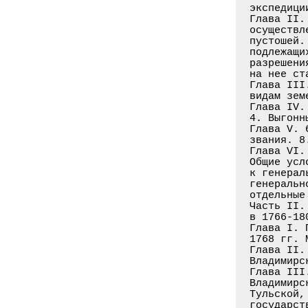
экспедици
Глава II.
осуществл
пустошей.
подлежащи
разрешени
на нее ст
Глава III
видам зем
Глава IV.
4. Выгонн
Глава V. 
звания. 8
Глава VI.
Общие усл
к генерал
генеральн
отдельные
Часть II.
в 1766-180
Глава I. 
1768 гг. 
Глава II.
Владимирс
Глава III
Владимирс
Тульской,
государст