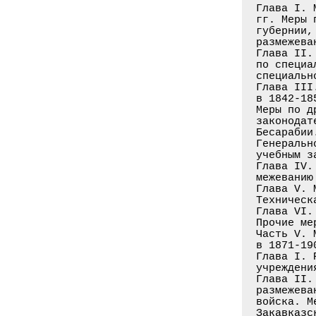
Глава I. 
гг. Меры 
губернии,
размежева
Глава II.
по специа
специальн
Глава III
в 1842-18
Меры по д
законодат
Бесарабии
Генеральн
учебным з
Глава IV.
межеванию
Глава V. 
Техническ
Глава VI.
Прочие ме
Часть V. 
в 1871-19
Глава I. 
учреждени
Глава II.
размежева
войска. М
Закавказс