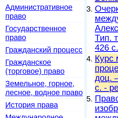
Административное
Очерк
право
между
Алекс
Государственное
право
Тип. 
426 с
Гражданский процесс
Курс 
Гражданское
проце
(торговое) право
доц. 
Земельное, горное,
с. - 
лесное, водное право
Право
История права
изобр
Международное