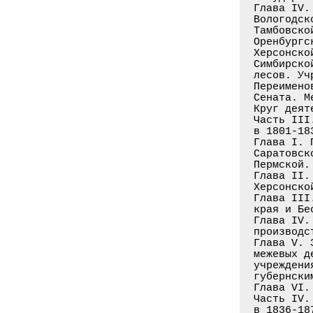
Глава IV.
Вологодск
Тамбовско
Оренбургс
Херсонско
Симбирско
лесов. Уч
Переимено
Сената. М
Круг деят
Часть III
в 1801-183
Глава I. 
Саратовск
Пермской.
Глава II.
Херсонско
Глава III
края и Бе
Глава IV.
производс
Глава V. 
межевых д
учреждени
губернски
Глава VI.
Часть IV.
в 1836-187