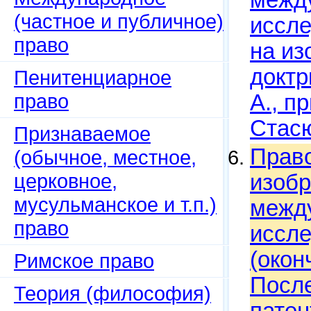
между
(частное и публичное)
иссле
право
на из
доктр
Пенитенциарное
право
А., п
Стасю
Признаваемое
Право
(обычное, местное,
церковное,
изобр
мусульманское и т.п.)
между
право
иссле
(окон
Римское право
После
Теория (философия)