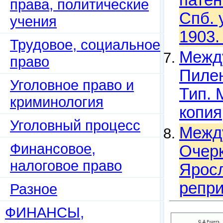
патен
права, политические
Спб. 
учения
1903.
Трудовое, социальное
Между
право
Пилен
Уголовное право и
Тип. 
криминология
копия
Уголовный процесс
Между
Финансовое,
Очерк
налоговое право
Яросл
репри
Разное
ФИНАНСЫ,