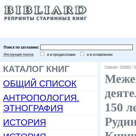
Поиск по заглавию:
Инструкция поиска
и в предисловии
и в оглавлении
КАТАЛОГ КНИГ
Главная
/
ПРАВО
/
З
Межев
ОБЩИЙ СПИСОК
деяте
АНТРОПОЛОГИЯ.
150 ле
ЭТНОГРАФИЯ
Рудин
ИСТОРИЯ
Киршб