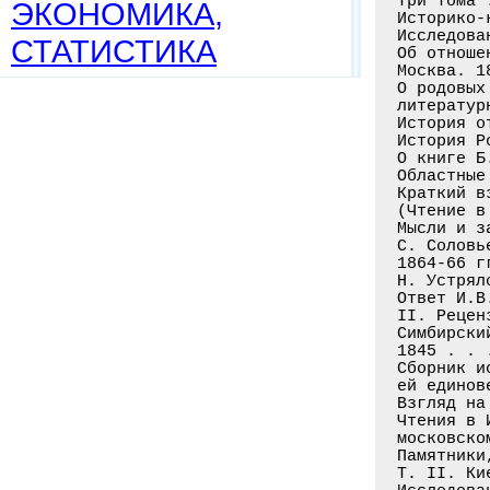
Три тома 
ЭКОНОМИКА,
Историко-
Исследова
СТАТИСТИКА
Об отноше
Москва. 1
О родовых
литератур
История о
История Р
О книге Б
Областные
Краткий в
(Чтение в
Мысли и з
С. Соловь
1864-66 гг
Н. Устрял
Ответ И.В
II. Рецен
Симбирски
1845 . . 
Сборник и
ей единов
Взгляд на
Чтения в 
московско
Памятники
Т. II. Ки