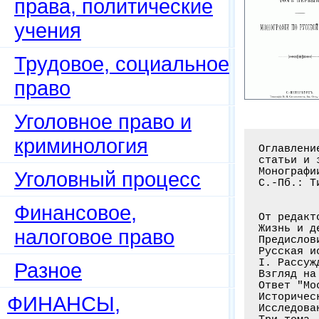
права, политические
учения
Трудовое, социальное
право
Уголовное право и
криминология
Оглавлени
статьи и 
Монографи
Уголовный процесс
С.-Пб.: Т
Финансовое,
От редакт
Жизнь и д
налоговое право
Предислов
Русская ис
I. Рассуж
Разное
Взгляд на
Ответ "Мо
Историчес
ФИНАНСЫ,
Исследова