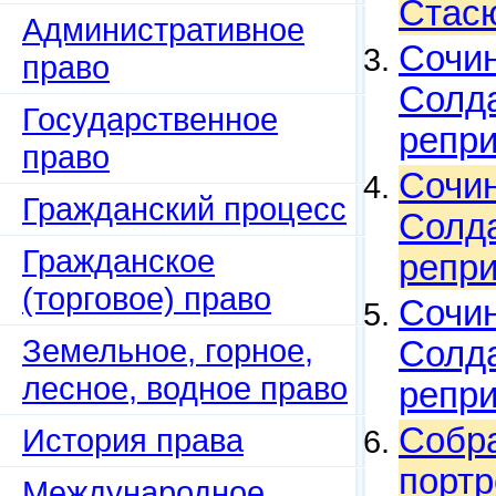
Стасю
Административное
Сочин
право
Солда
Государственное
репри
право
Сочин
Гражданский процесс
Солда
Гражданское
репри
(торговое) право
Сочин
Земельное, горное,
Солда
лесное, водное право
репри
Собра
История права
портр
Международное