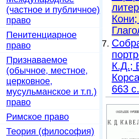
литера
(частное и публичное)
Кони;
право
Глаго
Пенитенциарное
Собра
право
портр
Признаваемое
К.Д.;
(обычное, местное,
Корса
церковное,
663 с
мусульманское и т.п.)
право
Римское право
Теория (философия)