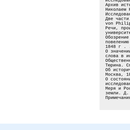
Исследова
Архив ист
Николаем 
Исследова
Две части
von Phili
Речи, про
университ
Обозрение
повелению
1848 г . 
О значени
слова в и
Обществен
Тюрина. С
Об истори
Москва, 1
О состоян
исследова
Меря и Ро
земли. Д.