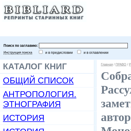
Поиск по заглавию:
Инструкция поиска
и в предисловии
и в оглавлении
КАТАЛОГ КНИГ
Главная
/
ПРАВО
/
Р
Собра
ОБЩИЙ СПИСОК
Рассу
АНТРОПОЛОГИЯ.
замет
ЭТНОГРАФИЯ
автор
ИСТОРИЯ
Моног