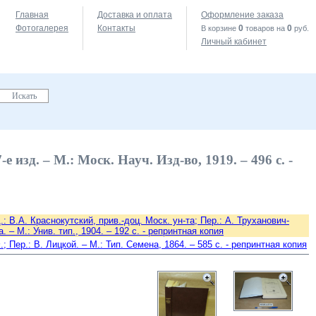
Главная
Доставка и оплата
Оформление заказа
Фотогалерея
Контакты
0
0
В корзине
товаров на
руб.
Личный кабинет
 изд. – М.: Моск. Науч. Изд-во, 1919. – 496 с. -
: В.А. Краснокутский, прив.-доц. Моск. ун-та; Пер.: А. Труханович-
– М.: Унив. тип., 1904. – 192 с. - репринтная копия
Пер.: В. Лицкой. – М.: Тип. Семена, 1864. – 585 с. - репринтная копия