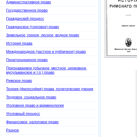
Административное право
Государственное право
Гражданский процесс
Гражданское (торговое) право
Земельное, горное, лесное, водное право
История права
Международное (частное и публичное) право
Пенитенциарное право
Признаваемое (обычное, местное, церковное,
мусульманское и т.п.) право
Римское право
Теория (философия) права, политические учения
Трудовое, социальное право
Уголовное право и криминология
Уголовный процесс
Финансовое, налоговое право
Разное