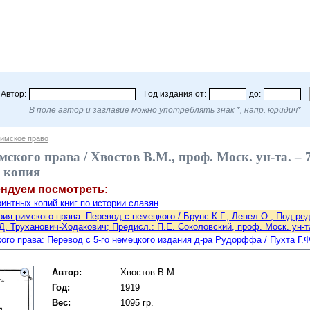
Автор:
Год издания от:
до:
В поле автор и заглавие можно употреблять знак *, напр. юридич*
имское право
ского права / Хвостов В.М., проф. Моск. ун-та. – 7-е
 копия
ендуем посмотреть:
интных копий книг по истории славян
ия римского права: Перевод с немецкого / Брунс К.Г., Ленел О.; Под ред.
. Труханович-Ходакович; Предисл.: П.Е. Соколовский, проф. Моск. ун-та. 
ого права: Перевод с 5-го немецкого издания д-ра Рудорффа / Пухта Г.Ф.; 
Автор:
Хвостов В.М.
Год:
1919
Вес:
1095 гр.