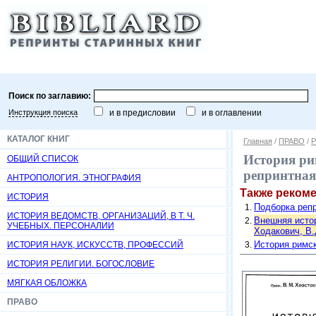
Поиск по заглавию:
Инструкция поиска
и в предисловии
и в оглавлении
КАТАЛОГ КНИГ
Главная
/
ПРАВО
/
Р
История рим
ОБЩИЙ СПИСОК
репринтная
АНТРОПОЛОГИЯ. ЭТНОГРАФИЯ
Также реком
ИСТОРИЯ
Подборка репр
ИСТОРИЯ ВЕДОМСТВ, ОРГАНИЗАЦИЙ, В Т. Ч.
Внешняя истор
УЧЕБНЫХ. ПЕРСОНАЛИИ
Ходакович, В.Д
История римск
ИСТОРИЯ НАУК, ИСКУССТВ, ПРОФЕССИЙ
ИСТОРИЯ РЕЛИГИИ. БОГОСЛОВИЕ
МЯГКАЯ ОБЛОЖКА
ПРАВО