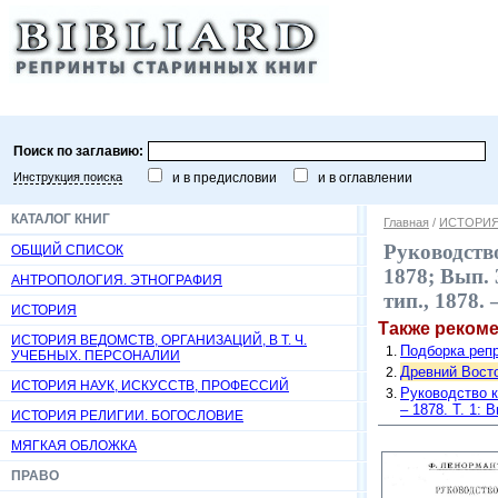
Поиск по заглавию:
Инструкция поиска
и в предисловии
и в оглавлении
КАТАЛОГ КНИГ
Главная
/
ИСТОРИ
Руководство
ОБЩИЙ СПИСОК
1878; Вып. 
АНТРОПОЛОГИЯ. ЭТНОГРАФИЯ
тип., 1878.
ИСТОРИЯ
Также реком
ИСТОРИЯ ВЕДОМСТВ, ОРГАНИЗАЦИЙ, В Т. Ч.
Подборка репр
УЧЕБНЫХ. ПЕРСОНАЛИИ
Древний Восто
ИСТОРИЯ НАУК, ИСКУССТВ, ПРОФЕССИЙ
Руководство к
– 1878. Т. 1: 
ИСТОРИЯ РЕЛИГИИ. БОГОСЛОВИЕ
МЯГКАЯ ОБЛОЖКА
ПРАВО