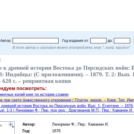
Автор:
Год издания от:
до:
В поле автор и заглавие можно употреблять знак *, напр. юридич*
Я
 к древней истории Востока до Персидских войн: В
3: Индийцы: (С приложениями). – 1879. Т. 2: Вып. 
 – 620 c. – репринтная копия
ендуем посмотреть:
интных копий книг по истории славян
к при свете божественного откровения / Платон, иером. – Киев: Тип. Имп.
 древней истории Востока до Персидских войн: Вып. 1: Египтяне. – 1876; Т
Вып. 1-3 / Ленорман Ф.; Пер. под ред.: Драгоманов М.П.; Пер.: Каманин И. 
Автор:
Ленорман Ф.; Пер.: Каманин И.
Год:
1878