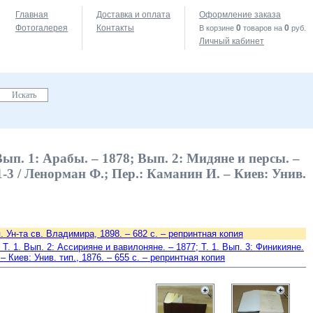
Главная
Доставка и оплата
Оформление заказа
Фотогалерея
Контакты
0
0
В корзине
товаров на
руб.
Личный кабинет
ып. 1: Арабы. – 1878; Вып. 2: Мидяне и персы. –
1-3 / Ленорман Ф.; Пер.: Каманин И. – Киев: Унив.
 Ун-та св. Владимира, 1898. – 682 с. – репринтная копия
. 1. Вып. 2: Ассирияне и вавилоняне. – 1877; Т. 1. Вып. 3: Финикияне.
– Киев: Унив. тип., 1876. – 655 c. – репринтная копия