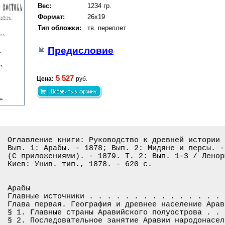
Вес:
1234 гр.
Формат:
26x19
Тип обложки:
тв. переплет
Предисловие
5 527
Цена:
руб.
Оглавление книги: Руководство к древней истории Востока до Персидских войн:
Вып. 1: Арабы. - 1878; Вып. 2: Мидяне и персы. - 1878; Вып. 3: Индийцы:
(С приложениями). - 1879. Т. 2: Вып. 1-3 / Ленорман Ф.; Пер.: Каманин И. -
Киев: Унив. тип., 1878. - 620 c.


Арабы
Главные источники . . . . . . . . . . . . . . . . . . . . . . . . . . . . . . .1
Глава первая. География и древнее население Аравии
§ 1. Главные страны Аравийского полуострова . . . . . . . . . . . . . . . . . .3
§ 2. Последовательное занятие Аравии народонаселением . . . . . . . . . . . . .6
§ 3. Адиты, или кушиты южной Аравии . . . . . . . . . . . . . . . . . . . . . .7
§ 4. Арамейские племена . . . . . . . . . . . . . . . . . . . . . . . . . . . 11
§ 5. Амалики . . . . . . . . . . . . . . . . . . . . . . . . . . . . . . . . .12
§ 6. Арабы-Йектаниды . . . . . . . . . . . . . . . . . . . . . . . . . . . . .16
§ 7. Арабы-Исмаильтяне . . . . . . . . . . . . . . . . . . . . . . . . . . . .19
Глава вторая. Йемен
§ 1. Первые Адиты . . . . . . . . . . . . . . . . . . . . . . . . . . . . . . 22
§ 2. Вторые Адиты . . . . . . . . . . . . . . . . . . . . . . . . . . . . . . 25
§ 3. Соломон и индийская торговля Йемена . . . . . . . . . . . . . . . . . . .29
§ 4. Утверждение господства Йектанидов. - Выселение Адитов в Абиссинию . . . .38
§ 5. Первые йектанидские цари Йемена . . . . . . . . . . . . . . . . . . . . .42
§ 6. Учреждения и нравы Сабейского царства . . . . . . . . . . . . . . . . . .50
§ 7. Религия . . . . . . . . . . . . . . . . . . . . . . . . . . . . . . . . .57
Глава третья. Геджаз
§ 1. Арабская легенда об Исмаиле . . . . . . . . . . . . . . . . . . . . . . .65
§ 2. Начало господства Джоромов . . . . . . . . . . . . . . . . . . . . . . . 68
§ 3. Поселение израильских колонистов в Кайбаре и Ятрибе . . . . . . . . . . .70
§ 4. Царство Джоромов. - Его отношения к Ассирийской монархии . . . . . . . . 72
§ 5. Нашествие Навуходоносора на Геджаз . . . . . . . . . . . . . . . . . . . 83
§ 6. Нравы и обычаи древних Арабов . . . . . . . . . . . . . . . . . . . . . .88
§ 7. Религия . . . . . . . . . . . . . . . . . . . . . . . . . . . . . . . . .95
§ 8. Хадж, или пилигримство в Мекку . . . . . . . . . . . . . . . . . . . . .100
Глава четвертая. Каменистая Аравия
§ 1. Естественные деления и народонаселение страны . . . . . . . . . . . . . 107
§ 2. Амалекитяне . . . . . . . . . . . . . . . . . . . . . . . . . . . . . . 109
§ 3. Мадианитяне . . . . . . . . . . . . . . . . . . . . . . . . . . . . . . 111
§ 4. Эдомитяне . . . . . . . . . . . . . . . . . . . . . . . . . . . . . . . 113
§ 5. Набатеяне . . . . . . . . . . . . . . . . . . . . . . . . . . . . . . . 116
§ 6. Нравы и религия Набатеян . . . . . . . . . . . . . . . . . . . . . . . .120
Мидяне и персы
Глава первая. Первобытные Арии
§ 1. Деление и местопребывание древнейших предков арийской расы . . . . . . .125
§ 2. Нравы и степень цивилизации . . . . . . . . . . . . . . . . . . . . . . 128
§ 3. Семейство и общество . . . . . . . . . . . . . . . . . . . . . . . . . .132
§ 4. Религия . . . . . . . . . . . . . . . . . . . . . . . . . . . . . . . . 136
§ 5. Космогонические предания . . . . . . . . . . . . . . . . . . . . . . . .142
Глава вторая. Разделение арийских племен. - Зороастр и его религия
§ 1. Арии до переселения западных племен . . . . . . . . . . . . . . . . . . 146
§ 2. Зороастр . . . . . . . . . . . . . . . . . . . . . . . . . . . . . . . .151
§ 3. Религия Зороастра . . . . . . . . . . . . . . . . . . . . . . . . . . . 153
§ 4. Разделение Ариев . . . . . . . . . . . . . . . . . . . . . . . . . . . .165
Глава третья. Мидяне и их царство
§ 1. Арийские и туранские Мидяне. - Магизм . . . . . . . . . . . . . . . . . 171
§ 2. Арбак и арийская республика в Мидии (788 - 710) . . . . . . . . . . . . 177
§ 3. Дейок. - Установление царского достоинства у Мидян (710 - 657) . . . . .180
§ 4. Фраорт и Циаксар. - Большое развитие Мидийского царства (657 - 595) . . 182
Глава четвертая. Юность Кира. - Разрушение Мидийского царства
§ 1. Царствование Астиага и детство Кира (595 - 560) . . . . . . . . . . . . 188
§ 2. Персы и Кир . . . . . . . . . . . . . . . . . . . . . . . . . . . . . . 192
§ 3. Взгляд на древнюю историю Армении. - Тигран I и Астиаг . . . . . . . . .195
§ 4. Поражение Астиага и падение Мидийского царства (559) . . . . . . . . . .199
Глава пятая. Завоевания Кира. - Основание могущества Персидского царства
§ 1. Кир и арийские народы (559 - 545) . . . . . . . . . . . . . . . . . . . 203
§ 2. Мало-арийские народности . . . . . . . . . . . . . . . . . . . . . . . .205
§ 3. Лидийское царство и его территория . . . . . . . . . . . . . . . . . . .210
§ 4. Кир и Крез. - Падение Лидийской монархии (545 - 544) . . . . . . . . . .218
§ 5. Подчинение греческих городов Ионии и остальной Малой Азии (544 - 539) . 223
§ 6. Завоевание стран по ту сторону Гиндукуша (543 - 540) . . . . . . . . . .225
§ 7. Разрушение Вавилонской монархии (539 - 538) . . . . . . . . . . . . . . 226
§ 8. Возвращение свободы Евреям (536) . . . . . . . . . . . . . . . . . . . .228
§ 9. Конец жизни Кира (536 - 529) . . . . . . . . . . . . . . . . . . . . . .230
Глава шестая. Камбиз. - Лжесмердис. - Дарий, сын Гистаспа
§ 1. Камбиз. - Завоевание Египта (529 - 525) . . . . . . . . . . . . . . . . 234
§ 2. Поход на Эфиопию. - Сумасшествие и смерть Камбиза (525 - 522) . . . . . 238
§ 3. Царствование Лжесмердиса. - Возвышение Дария (522 - 521) . . . . . . . .242
§ 4. Смуты в Персидском царстве (521 - 514) . . . . . . . . . . . . . . . . .246
§ 5. Организация государственного управления (514 - 510) . . . . . . . . . . 255
§ 6. Постройки Дария и архитектура Персов . . . . . . . . . . . . . . . . . .263
§ 7. Канцелярия Дария и письмо Персов . . . . . . . . . . . . . . . . . . . .267
§ 8. Дарий и Евреи. - Построение нового храма иерусалимского . . . . . . . . 268
§ 9. Европейские Скифы . . . . . . . . . . . . . . . . . . . . . . . . . . . 271
§ 10. Поход Дария против Скифов (508). - Завоевание Фракии (506) . . . . . . 282
§ 11. Поход в Киренаику и Индию . . . . . . . . . . . . . . . . . . . . . . .286
Индийцы
Главные источники всей этой книги . . . . . . . . . . . . . . . . . . . . . .291
Глава первая. География и первобытное народонаселение Индии
§ 1. Древняя география Индии . . . . . . . . . . . . . . . . . . . . . . . . 292
§ 2. Первобытное народонаселение Индии. - Меланийская раса . . . . . . . . . 300
§ 3. Дравидийские народы . . . . .