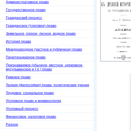
Административное право
Государственное право
Гражданский процесс
Гражданское (торговое) право
Земельное, горное, лесное, водное право
История права
Международное (частное и публичное) право
Пенитенциарное право
Признаваемое (обычное, местное, церковное,
мусульманское и т.п.) право
Римское право
Теория (философия) права, политические учения
Трудовое, социальное право
Уголовное право и криминология
Уголовный процесс
Финансовое, налоговое право
Разное