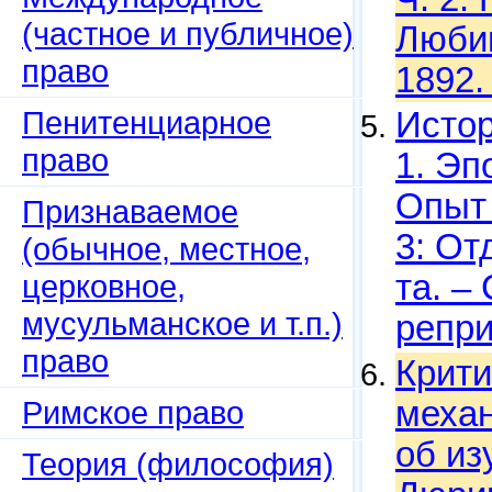
(частное и публичное)
Любим
право
1892.
Пенитенциарное
Истор
право
1. Эп
Опыт 
Признаваемое
3: От
(обычное, местное,
церковное,
та. –
мусульманское и т.п.)
репри
право
Крити
Римское право
механ
об из
Теория (философия)