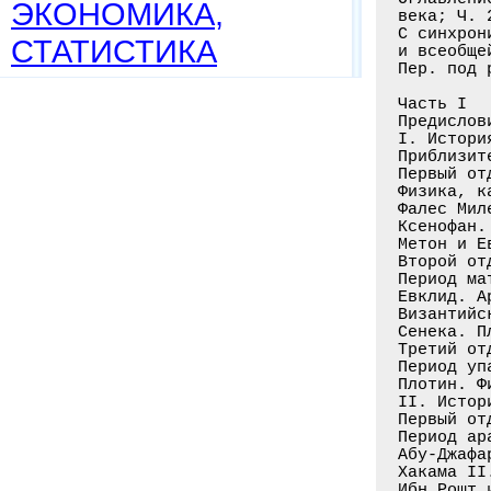
ЭКОНОМИКА,
века; Ч. 
С синхрон
СТАТИСТИКА
и всеобще
Пер. под 
Часть I

Предислов
I. Истори
Приблизит
Первый от
Физика, к
Фалес Мил
Ксенофан.
Метон и Е
Второй от
Период ма
Евклид. А
Византийс
Сенека. П
Третий от
Период уп
Плотин. Ф
II. Истор
Первый от
Период ар
Абу-Джафа
Хакама II
Ибн Рошт 