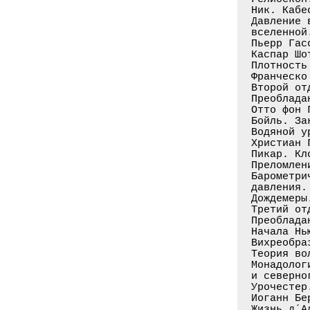
Ник. Кабе
Давление 
вселенной
Пьерр Гас
Каспар Шо
Плотность
Франческо
Второй от
Преоблада
Отто фон 
Бойль. За
Водяной у
Христиан 
Пикар. Кл
Преломлен
Барометри
давления.
Дождемеры
Третий от
Преоблада
Начала Нь
Вихреобра
Теория во
Монадолог
и северно
Урочестер
Иоганн Бе
Жизнь д´А