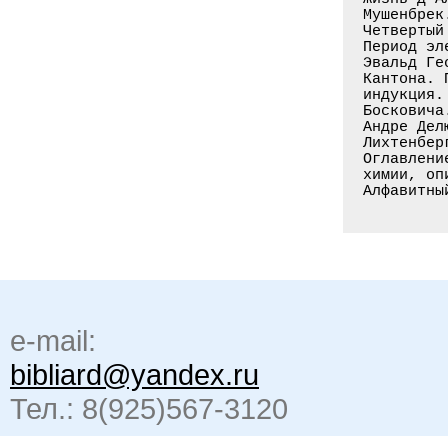
Мушенбрек
Четвертый
Период эл
Эвальд Ге
Кантона. 
индукция.
Босковича
Андре Дел
Лихтенбер
Оглавлени
химии, оп
e-mail:
bibliard@yandex.ru
Тел.: 8(925)567-3120