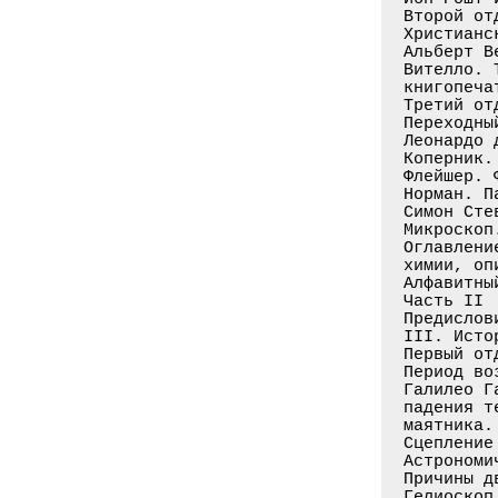
Второй от
Христианс
Альберт В
Вителло. 
книгопеча
Третий от
Переходны
Леонардо 
Коперник.
Флейшер. 
Норман. П
Симон Сте
Микроскоп
Оглавлени
химии, оп
Алфавитны
Часть II

Предислов
III. Исто
Первый от
Период во
Галилео Г
падения т
маятника.
Сцепление
Астрономи
Причины д
Гелиоскоп