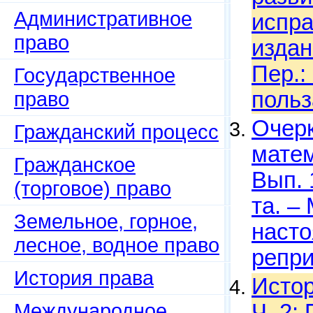
Административное
испра
право
издан
Пер.:
Государственное
право
польз
Очерк
Гражданский процесс
матем
Гражданское
Вып. 
(торговое) право
та. – 
Земельное, горное,
насто
лесное, водное право
репри
История права
Истор
Международное
Ч. 2: