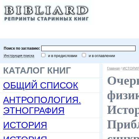
Поиск по заглавию:
Инструкция поиска
и в предисловии
и в оглавлении
КАТАЛОГ КНИГ
Главная
/
ИСТОРИЯ
Очерк
ОБЩИЙ СПИСОК
физик
АНТРОПОЛОГИЯ.
Истор
ЭТНОГРАФИЯ
Прибл
ИСТОРИЯ
синх