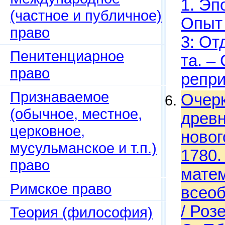
1. Эп
(частное и публичное)
Опыт 
право
3: От
Пенитенциарное
та. –
право
репри
Признаваемое
Очерк
(обычное, местное,
древн
церковное,
новог
мусульманское и т.п.)
1780.
право
матем
Римское право
всеоб
/ Роз
Теория (философия)