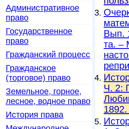
польз
Административное
Очерк
право
матем
Государственное
Вып. 
право
та. – 
Гражданский процесс
насто
репри
Гражданское
Истор
(торговое) право
Ч. 2:
Земельное, горное,
Любим
лесное, водное право
1892.
История права
Истор
Международное