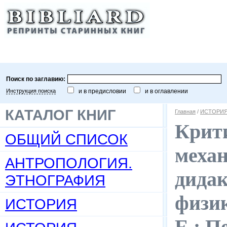
Поиск по заглавию:
Инструкция поиска
и в предисловии
и в оглавлении
КАТАЛОГ КНИГ
Главная
/
ИСТОРИЯ
Крит
ОБЩИЙ СПИСОК
меха
АНТРОПОЛОГИЯ.
дидак
ЭТНОГРАФИЯ
физик
ИСТОРИЯ
Е.; П