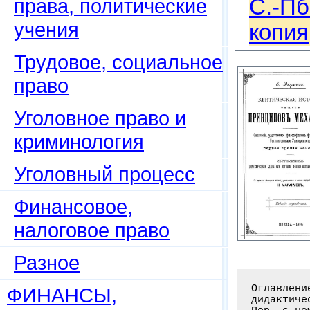
права, политические
С.-Пб
учения
копия
Трудовое, социальное
право
Уголовное право и
криминология
Уголовный процесс
Финансовое,
налоговое право
Разное
Оглавление книги: Критическая история общих принципов механики. С приложением
дидактической главы об изучении физико-математических наук / Дюринг Е.;
Пер. с нем.: Маракуев Н. - М.: Изд. переводчика, 1893. - 555 c.


От переводчика . . . . . . . . . . . . . . . . . . . . . . . . . . . . . . . .II
Главные пункты внешней истории предлежащего труда . . . . . . . . . . . . . . .V
Введение. Значение предмета и отношение к древности
1. Смысл и преимущества истории принципов. 2. Рациональность
в противоположность первоначальной стадии простой практики. 3. Античная
статика. Архимед. 4. Характер Архимедовских произведений. Работа о равновесии
плоскостей. 5. Сочинение о плавающих телах. Устойчивость. 6. Принципиальные
начатки в античном смысле. Отсутствие особого сознания о происхождении
их познания. 7. Историческое отношение математики к механике. Самостоятельность
нового времени . . . . . . . . . . . . . . . . . . . . . . . . . . . . . . . . 1
Первый отдел. Основание динамики. - Время Галилея
Первая глава. Предшественники Галилея. 8. Леонардо да Винчи
Его математико-экспериментальный метод. 9. Его воззрения на механику
и на математику. 10. Время падения на наклонной плоскости. Принцип виртуальных
скоростей. 11. Бене
ФИНАНСЫ,