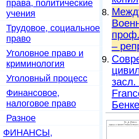
права, политические
Между
учения
Военн
Трудовое, социальное
проф.
право
– реп
Уголовное право и
Совр
криминология
цивил
Уголовный процесс
засл. 
Финансовое,
France
налоговое право
Бенке
Разное
ФИНАНСЫ,