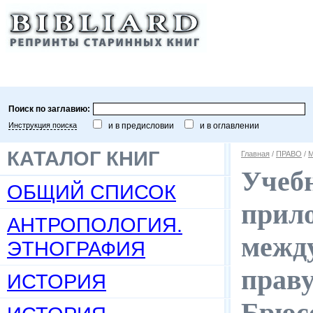
Поиск по заглавию:
Инструкция поиска
и в предисловии
и в оглавлении
КАТАЛОГ КНИГ
Главная
/
ПРАВО
/
М
Учебн
ОБЩИЙ СПИСОК
прил
АНТРОПОЛОГИЯ.
между
ЭТНОГРАФИЯ
праву
ИСТОРИЯ
Брюсс