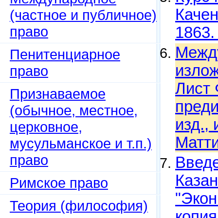
Качен
(частное и публичное)
право
1863.
Между
Пенитенциарное
излож
право
Лист 
Признаваемое
преди
(обычное, местное,
изд.,
церковное,
Матти
мусульманское и т.п.)
право
Введе
Казан
Римское право
"Экон
Теория (философия)
копия