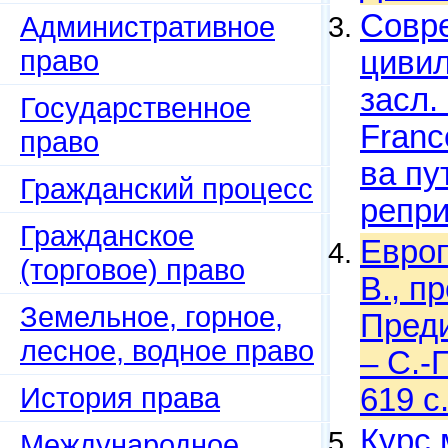
Совр
Административное
право
цивил
засл. 
Государственное
France
право
ва пут
Гражданский процесс
репри
Гражданское
Европ
(торговое) право
В., пр
Земельное, горное,
Преди
лесное, водное право
– С.-
История права
619 с
Курс 
Международное