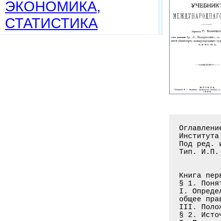
ЭКОНОМИКА,
СТАТИСТИКА
Оглавление книги: Учебник международного права: С приложением постановлений
Института международного права по публичному праву за 1873-92 гг. / Ривье А.;
Под ред. и с предисл.: Л. Комаровский; Пер.: П. Казанский. - М.:
Тип. И.П. Малышева, 1893. - 370 с.


Книга первая. Общие и вступительные замечания
§ 1. Понятие, название и сущность международного права . . . . . . . . . . . . 1
I. Определение и название международного права. - II. Международное общение,
общее правосознание и область действия международного права
III. Положительный характер международного права. - IV. Comitas gentium
§ 2. Источники международного права . . . . . . . . . . . . . . . . . . . . . .7
I. Проявление и источник общего правосознания. Естественное и философское
международное право. - II. Обычай. - III. Договоры. - IV. Кодификация
международного права
§ 3. Обзор истории международного права . . . . . . . . . . . . . . . . . . . 11
I. Древность. - II. Средние века. - III. Время Реформации до Вестфальского
мира. - IV. От Вестфальского мира до Венского конгресса. - V. От Венских
договоров до настоящего времени
§ 4. Международное право как наука. Обзор истории науки международного права .30
I. Задача и характер науки международного права. - II. Историческое развитие
на