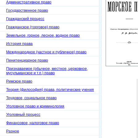
Административное право
Государственное право
Гражданский процесс
Гражданское (торговое) право
Земельное, горное, лесное, водное право
История права
Международное (частное и публичное) право
Пенитенциарное право
Признаваемое (обычное, местное, церковное,
мусульманское и т.п.) право
Римское право
Теория (философия) права, политические учения
Трудовое, социальное право
Уголовное право и криминология
Уголовный процесс
Финансовое, налоговое право
Разное