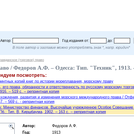
Автор:
Год издания от:
до:
В поле автор и заглавие можно употреблять знак *, напр. юридич*
ражданское (торговое) право
во / Федоров А.Ф. – Одесса: Тип. "Техник", 1913. 
ендуем посмотреть:
интных копий книг по истории мореплавания, морскому праву
, его права, обязанности и ответственность по русскому морскому торгов
916. – 519 с. – репринтная копия
хождения, развития и изменения морского международного права / Отфейль
7. – 569 с. - репринтная копия
о: Министерство финансов. Высочайше учрежденное Особое Совещание д
-Пб.: Тип. В. Киршбаума, 1902. – 163 c. – репринтная копия
Автор:
Федоров А.Ф.
Год:
1913