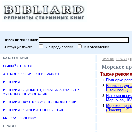
Поиск по заглавию:
Инструкция поиска
и в предисловии
и в оглавлении
КАТАЛОГ КНИГ
Главная
/
ПРАВО
/
Г
Морское пра
ОБЩИЙ СПИСОК
Также реком
АНТРОПОЛОГИЯ. ЭТНОГРАФИЯ
Подборка репр
ИСТОРИЯ
Капитан судна
Штейнгольц, 1
ИСТОРИЯ ВЕДОМСТВ, ОРГАНИЗАЦИЙ, В Т. Ч.
УЧЕБНЫХ. ПЕРСОНАЛИИ
История проис
Мор. м-ва, 188
ИСТОРИЯ НАУК, ИСКУССТВ, ПРОФЕССИЙ
Морское прав
(Проект). – С.
ИСТОРИЯ РЕЛИГИИ. БОГОСЛОВИЕ
МЯГКАЯ ОБЛОЖКА
ПРАВО