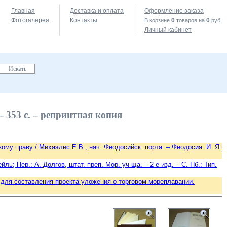
Главная
Доставка и оплата
Оформление заказа
Фотогалерея
Контакты
0
0
В корзине
товаров на
руб.
Личный кабинет
– 353 с. – репринтная копия
ому праву / Михаэлис Е.В., нач. Феодосийск. порта. – Феодосия: И. Я.
; Пер.: А. Долгов, штат. преп. Мор. уч-ща. – 2-е изд. – С.-Пб.: Тип.
ля составления проекта уложения о торговом мореплавании.