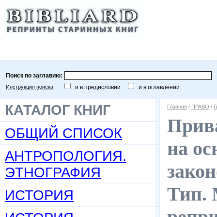
Поиск по заглавию:
Инструкция поиска
и в предисловии
и в оглавлении
КАТАЛОГ КНИГ
Главная
/
ПРАВО
/
Г
Прива
ОБЩИЙ СПИСОК
на о
АНТРОПОЛОГИЯ.
закон
ЭТНОГРАФИЯ
Тип. М
ИСТОРИЯ
репр