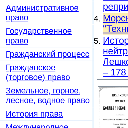
репри
Административное
право
Морск
"Техн
Государственное
Истор
право
нейтр
Гражданский процесс
Лешко
Гражданское
– 178
(торговое) право
Земельное, горное,
лесное, водное право
История права
Международное