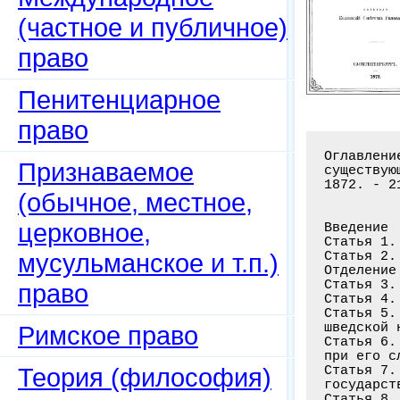
(частное и публичное)
право
Пенитенциарное
право
Оглавлени
Признаваемое
существую
1872. - 21
(обычное, местное,
церковное,
Введение

Статья 1.
мусульманское и т.п.)
Статья 2.
Отделение 
Статья 3.
право
Статья 4.
Статья 5.
шведской 
Римское право
Статья 6.
при его с
Теория (философия)
Статья 7.
государст
Статья 8.