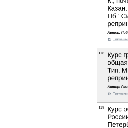
К., поч
Казан.
Пб.: Си
реприн
Автор:
Побе
Титульны
118
Курс г
общая.
Тип. М
реприн
Автор:
Гам
Титульны
119
Курс о
России
Петерб