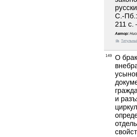
русски
С.-Пб.
211 с.
Автор:
Нисс
Титульны
149
О брак
внебра
усынов
докуме
гражда
и раз
циркул
опреде
отдель
свойст