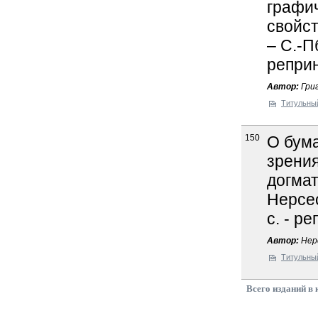
графи
свойст
– С.-Пб
реприн
Автор:
Григ
Титульны
150
О бума
зрения
догмат
Нерсес
с. - р
Автор:
Нерс
Титульны
Всего изданий в 