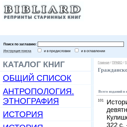
Поиск по заглавию:
Инструкция поиска
и в предисловии
и в оглавлении
КАТАЛОГ КНИГ
Главная
/
ПРАВО
/
Г
Гражданско
ОБЩИЙ СПИСОК
АНТРОПОЛОГИЯ.
Всего изданий в 
ЭТНОГРАФИЯ
101
Истори
девятн
ИСТОРИЯ
Кулише
322 с.