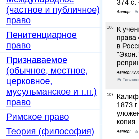
374 с.
(частное и публичное)
Автор:
право
106
К учен
Пенитенциарное
права
право
в Росс
"Экон."
Признаваемое
реприн
(обычное, местное,
Автор:
Кудр
церковное,
Титульны
мусульманское и т.п.)
107
Калиф
право
1873 г.
уложен
Римское право
копия
Теория (философия)
Автор: