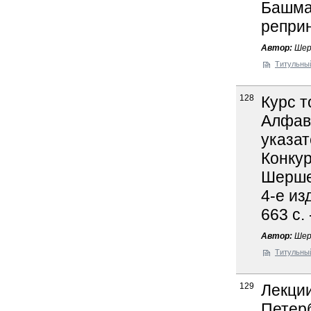
Башмак
реприн
Автор:
Шер
Титульны
128
Курс т
Алфав
указат
Конкур
Шершен
4-е из
663 с.
Автор:
Шер
Титульны
129
Лекции
Петер