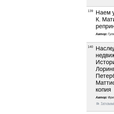
139
Наем у
К. Мат
реприн
Автор:
Гуля
140
Насле
недвиж
Истори
Лоринг
Петерб
Маттис
копия
Автор:
Фре
Титульны