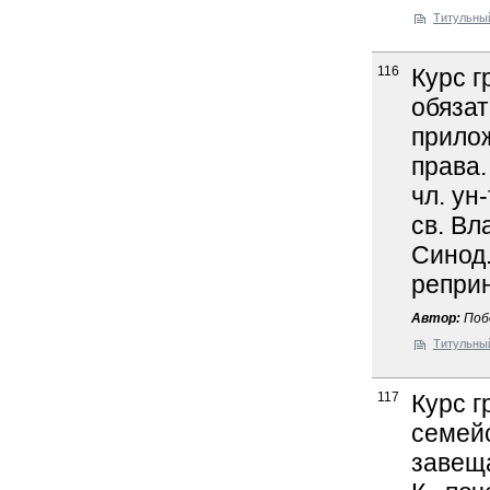
Титульны
116
Курс г
обязат
прилож
права.
чл. ун
св. Вл
Синод. 
реприн
Автор:
Побе
Титульны
117
Курс г
семей
завеща