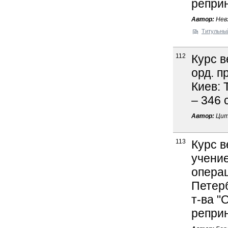
реприн
Автор:
Невз
Титульны
112
Курс в
орд. п
Киев: 
– 346 
Автор:
Цит
113
Курс в
учение
операц
Петерб
т-ва "
реприн