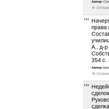
Автор:
Сост
Титульны
143
Начерт
права 
Соста
учили
А., д-р
Собств
354 с.
Автор:
Кра
Титульны
144
Недей
сделок
Руково
сделка