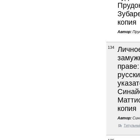
Прудон
Зубаре
копия
Автор:
Пру
134
Лично
замуж
праве
русски
указат
Синайс
Маттис
копия
Автор:
Сина
Титульны