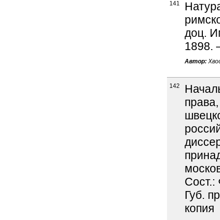
141
Натур
римско
доц. Им
1898. 
Автор:
Хвос
142
Начал
права,
швецк
россий
диссер
прина
москов
Сост.:
Губ. п
копия