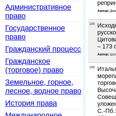
реприн
Административное
Автор:
Дюв
право
104
Исход
Государственное
русско
право
Цитови
– 173 
Гражданский процесс
Автор:
Цит
Гражданское
(торговое) право
105
Италья
мореп
Земельное, горное,
торгов
лесное, водное право
Высоч
Совещ
История права
уложен
С.-Пб.
Международное