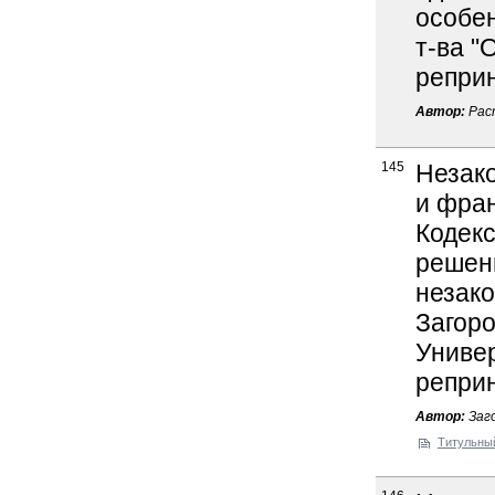
особен
т-ва "
реприн
Автор:
Рас
145
Незак
и фра
Кодекс
решен
незак
Загоро
Универс
реприн
Автор:
Заго
Титульны