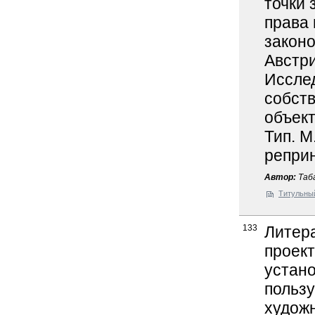
точки 
права
законо
Австри
Иссле
собств
объект.
Тип. М
реприн
Автор:
Таба
Титульны
133
Литер
проект
устан
пользу
художн