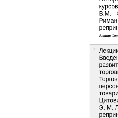
курсов
В.М. -
Римана
реприн
Автор:
Соро
130
Лекции
Введен
развит
торгов
Торгов
персон
товари
Цитови
Э. М. 
реприн