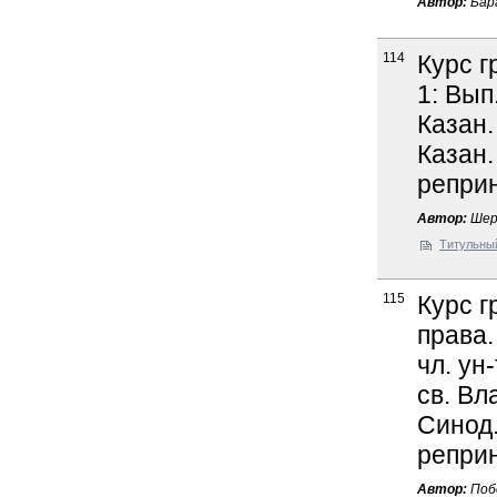
Автор:
Бара
114
Курс г
1: Вып
Казан.
Казан.
реприн
Автор:
Шер
Титульны
115
Курс г
права.
чл. ун
св. Вл
Синод. 
реприн
Автор:
Побе