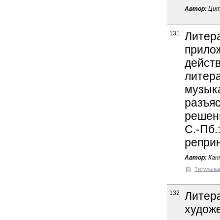
Автор:
Цит
131
Литера
прило
действ
литера
музыка
разъя
решени
С.-Пб.
реприн
Автор:
Кан
Титульны
132
Литер
художе