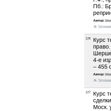
Пб.: Б
реприн
Автор:
Шер
Титульны
126
Курс т
право.
Шершен
4-е из
– 455 
Автор:
Шер
Титульны
127
Курс т
сделки
Моск. у