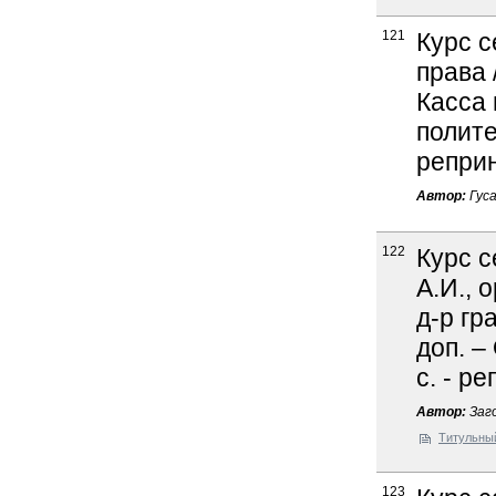
121
Курс с
права /
Касса
политех
реприн
Автор:
Гуса
122
Курс с
А.И., 
д-р гра
доп. –
с. - р
Автор:
Заго
Титульны
123