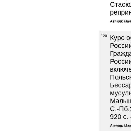
Стасюл
реприн
Автор:
Мал
120
Курс о
Росси
Гражд
России
включе
Польск
Бессар
мусуль
Малыше
С.-Пб.
920 с.
Автор:
Мал