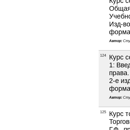
Курс с
Общая 
Учебно
Изд-во 
формат
Автор:
Стуч
124
Курс с
1: Вве
права.
2-е изд
формат
Автор:
Стуч
125
Курс т
Торгов
Г.Ф., п