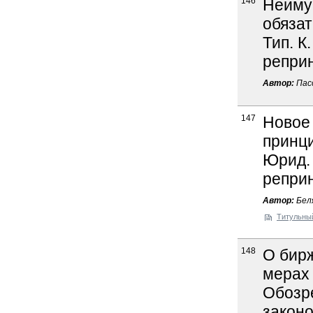
146
Неиму
обязат
Тип. К
реприн
Автор:
Пасс
147
Новое 
принци
Юрид. 
реприн
Автор:
Беля
Титульны
148
О бир
мерах 
Обозр
законо