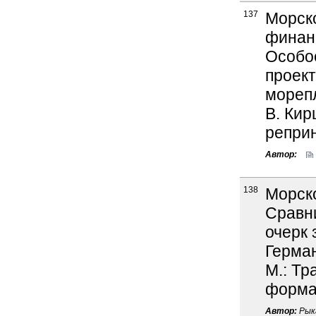
137
Морск
финан
Особо
проект
морепл
В. Кир
реприн
Автор:
138
Морско
Сравн
очерк 
Герман
М.: Тра
формат
Автор:
Рыка