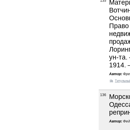
135
Матер
Вотчин
Основ
Право 
недви
продаж
Лоринг
ун-та.
1914. 
Автор:
Фрей
Титульны
136
Морско
Одесса
реприн
Автор:
Федо