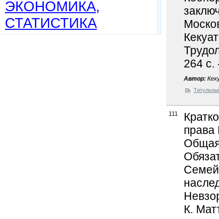
ЭКОНОМИКА,
заклю
СТАТИСТИКА
Москов
Кекуат
Трудол
264 с.
Автор:
Кеку
Титульны
111
Кратко
права 
Общая
Обязат
Семей
наслед
Невзор
К. Мат