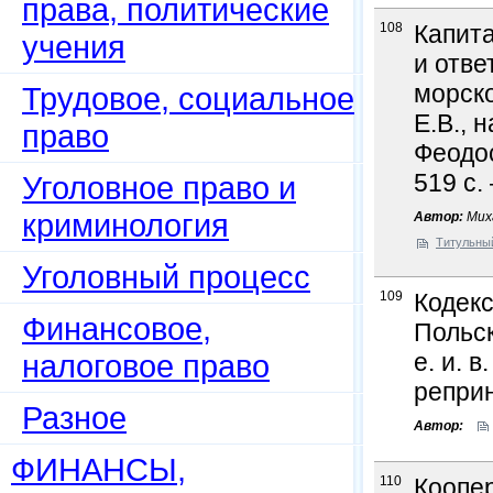
права, политические
108
Капита
учения
и отве
морско
Трудовое, социальное
Е.В., 
право
Феодос
519 с.
Уголовное право и
криминология
Автор:
Миха
Титульны
Уголовный процесс
109
Кодекс
Финансовое,
Польск
налоговое право
е. и. в
реприн
Разное
Автор:
ФИНАНСЫ,
110
Коопер