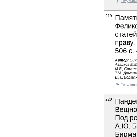
Титульны
219
Памят
Фелик
статей
праву.
506 с.
Автор:
Сина
Агарков М.М
М.Я., Симоли
Т.М., Доманж
В.Н., Вормс 
Титульны
220
Пандек
Вещное 
Под ре
А.Ю. Б
Бирман