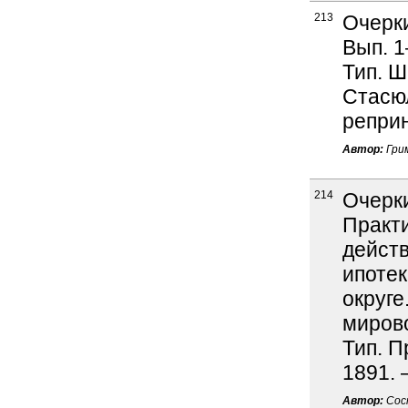
213
Очерки
Вып. 1
Тип. Ш
Стасюл
реприн
Автор:
Грим
214
Очерки
Практи
действ
ипоте
округе.
мирово
Тип. П
1891. 
Автор:
Сост