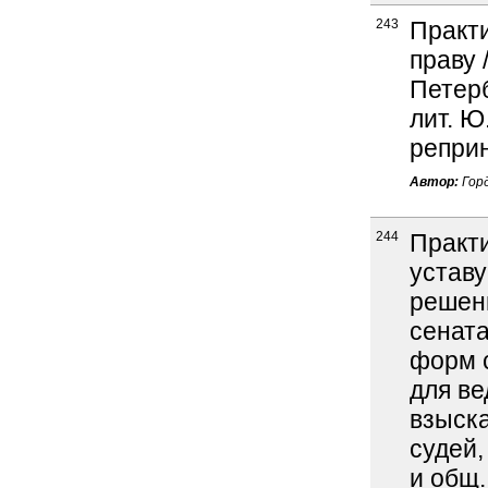
243
Практ
праву 
Петерб
лит. Ю
реприн
Автор:
Горд
244
Практи
уставу
решен
сената
форм с
для ве
взыска
судей,
и общ.