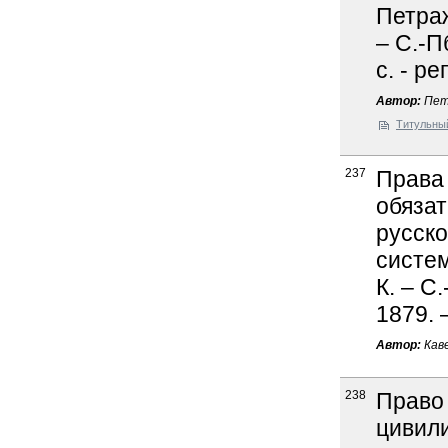
Петраж
– С.-П
с. - р
Автор:
Пет
Титульны
237
Права
обязат
русско
систем
К. – С
1879. 
Автор:
Каве
238
Право
цивил