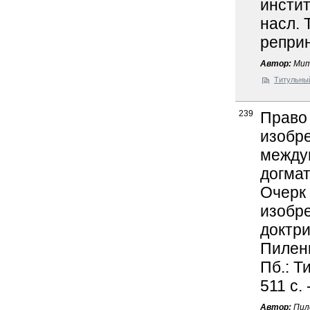
инстит
насл. 
реприн
Автор:
Мит
Титульны
239
Право 
изобре
между
догмат
Очерк 
изобре
доктрин
Пиленк
Пб.: Т
511 с.
Автор:
Пиле