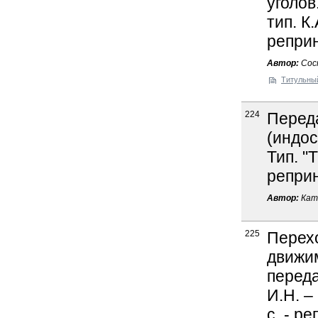
уголов
тип. К.
реприн
Автор:
Сост
Титульны
224
Переда
(индос
Тип. "Т
реприн
Автор:
Катк
225
Перехо
движи
переда
И.Н. –
с. - р