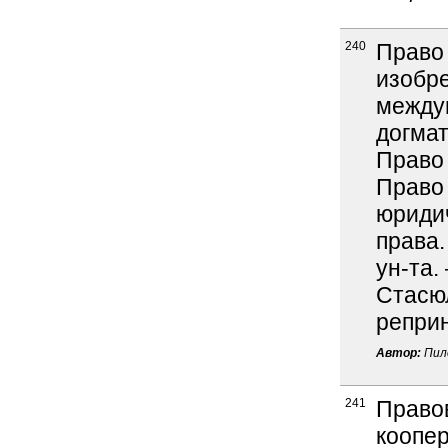
240
Право 
изобре
между
догмат
Право 
Право 
юридич
права.
ун-та. 
Стасюл
реприн
Автор:
Пиле
241
Правов
коопе