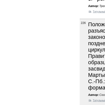
Автор:
Тре
Титульны
226
Положе
разъя
закон
поздн
цирку
Прави
образц
засвид
Мартыно
С.-Пб.:
формат
Автор:
Сост
Титульны