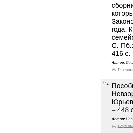
сборни
котор
Законо
года. 
семейс
С.-Пб.
416 с.
Автор:
Сост
Титульны
234
Пособи
Невзор
Юрьев:
– 448 
Автор:
Невз
Титульны