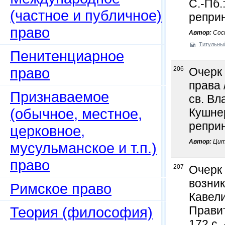
С.-Пб.:
(частное и публичное)
реприн
право
Автор:
Сост
Титульны
Пенитенциарное
право
206
Очерк 
права 
Признаваемое
св. Вл
(обычное, местное,
Кушнер
реприн
церковное,
Автор:
Цит
мусульманское и т.п.)
право
207
Очерк
возник
Римское право
Кавели
Теория (философия)
Правит
172 с.