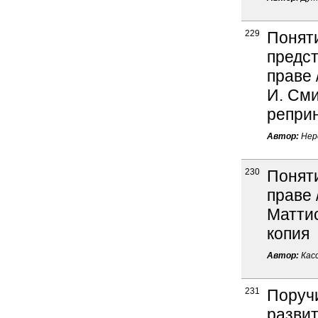
229
Понят
предст
праве 
И. Сми
реприн
Автор:
Нерс
230
Поняти
праве 
Маттис
копия
Автор:
Касс
231
Поручи
развит