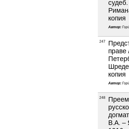
судеб.
Римана
копия
Автор:
Горд
247
Предс
праве 
Петерб
Шредер
копия
Автор:
Горд
248
Преем
русско
догмат
В.А. –