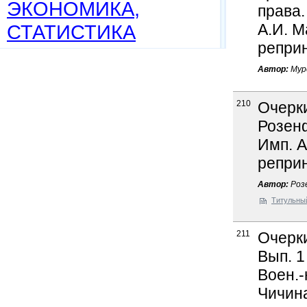
ЭКОНОМИКА,
права.
СТАТИСТИКА
А.И. М
реприн
Автор:
Мур
210
Очерки
Розенф
Имп. А
реприн
Автор:
Роз
Титульны
211
Очерки
Вып. 1
Воен.-
Чичина