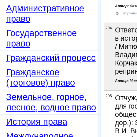
Административное
Автор:
Лаза
Титульны
право
204
Ответс
Государственное
в ист
право
/ Митю
Владим
Гражданский процесс
Корчак
Гражданское
реприн
(торговое) право
Автор:
Мит
Земельное, горное,
205
Отчуж
лесное, водное право
для го
общест
История права
дор.):
В.И. В
Международное