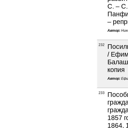
С. – С.
Панфил
– репр
Автор:
Нико
232
Посил
/ Ефим
Балаше
копия
Автор:
Ефим
233
Пособи
гражда
гражда
1857 г
1864, 