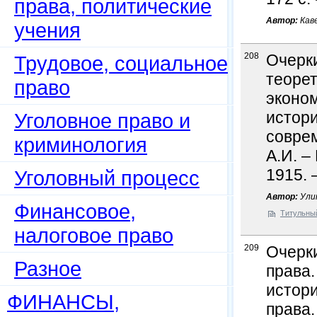
права, политические
Автор:
Каве
учения
208
Очерки
Трудовое, социальное
теорет
право
эконо
истори
Уголовное право и
совре
криминология
А.И. –
1915. 
Уголовный процесс
Автор:
Улин
Финансовое,
Титульны
налоговое право
209
Очерк
Разное
права.
истори
ФИНАНСЫ,
права.