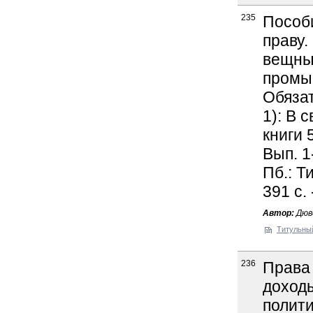
235
Пособи
праву.
вещны
промыш
Обязат
1): В 
книги 
Вып. 1
Пб.: Т
391 с.
Автор:
Дюве
Титульны
236
Права
доходы
полити