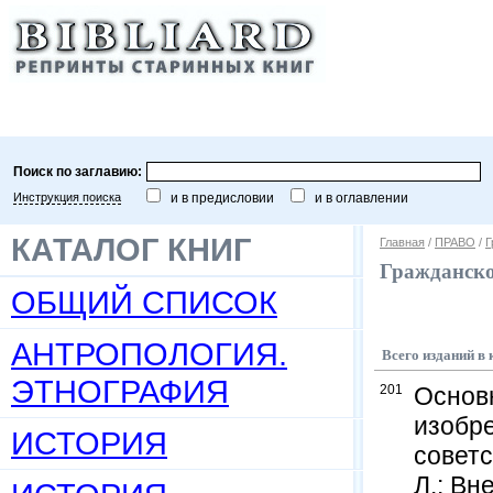
Поиск по заглавию:
Инструкция поиска
и в предисловии
и в оглавлении
КАТАЛОГ КНИГ
Главная
/
ПРАВО
/
Г
Гражданско
ОБЩИЙ СПИСОК
АНТРОПОЛОГИЯ.
Всего изданий в 
ЭТНОГРАФИЯ
201
Основ
изобре
ИСТОРИЯ
советс
Л.: Вне