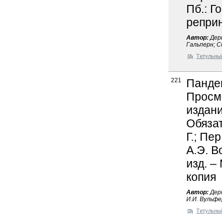
Пб.: Го
реприн
Автор:
Дерн
Гальперн; С
Титульны
221
Пандек
Просмо
издани
Обязат
Г.; Пер
А.Э. В
изд. –
копия
Автор:
Дерн
И.И. Вульф
Титульны