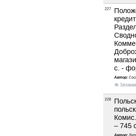
227
Полож
кредит
Раздел
Сводн
Коммен
Доброх
магази
с. - ф
Автор:
Сост
Титульны
228
Польск
польск
Комис.
– 745 
Автор:
Дутк