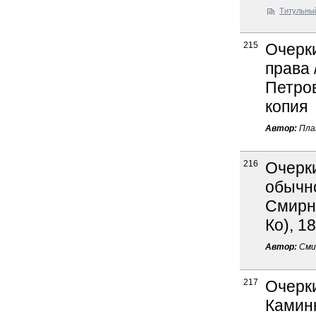
Титульны
215
Очерки
права 
Петров
копия
Автор:
Пла
216
Очерк
обычно
Смирно
Ко), 1
Автор:
Сми
217
Очерки
Каминк