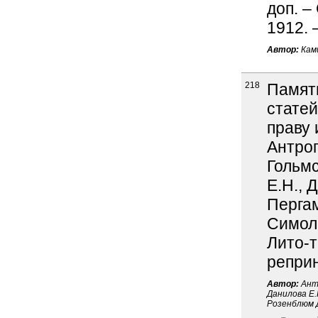
доп. –
1912. 
Автор:
Ками
218
Памяти
статей
праву 
Антроп
Гольмс
Е.Н., 
Пергам
Симоли
Лито-т
реприн
Автор:
Антр
Данилова Е.
Розенблюм Д