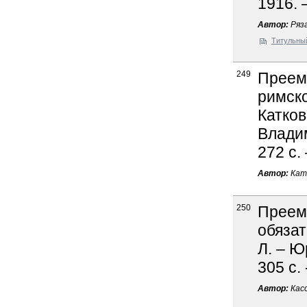
1916. 
Автор:
Ряза
Титульны
249
Преемс
римско
Катков
Владим
272 с.
Автор:
Кат
250
Преем
обязат
Л. – Ю
305 с.
Автор:
Касс