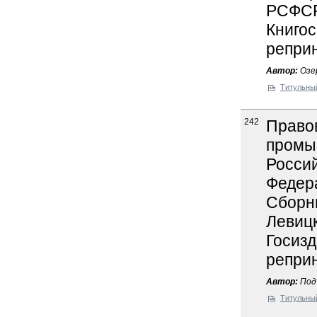
РСФСР 
Книгос
реприн
Автор:
Озер
Титульны
242
Правов
промы
Росси
Федер
Сборни
Левицк
Госизд
реприн
Автор:
Под 
Титульны