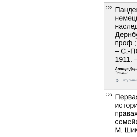
222
Пандек
немецк
наслед
Дернбу
проф.;
– С.-П
1911. 
Автор:
Дерн
Элькин
Титульны
223
Первая
истор
правах
семейс
М. Шим