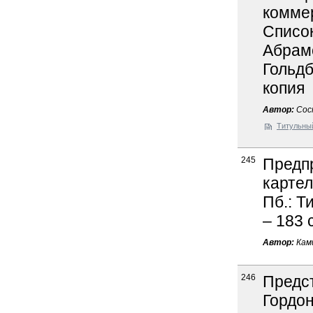
коммер
Список
Абрамо
Гольдб
копия
Автор:
Сост
Титульны
245
Предп
картел
Пб.: Т
– 183 
Автор:
Ками
246
Предст
Гордон